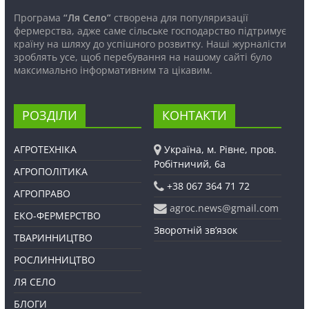
Програма
“Ля Село”
створена для популяризації
фермерства, адже саме сільське господарство підтримує
країну на шляху до успішного розвитку. Наші журналісти
зроблять усе, щоб перебування на нашому сайті було
максимально інформативним та цікавим.
РОЗДІЛИ
КОНТАКТИ
АГРОТЕХНІКА
Україна, м. Рівне, пров.
Робітничий, 6а
АГРОПОЛІТИКА
+38 067 364 71 72
АГРОПРАВО
agroc.news@gmail.com
ЕКО-ФЕРМЕРСТВО
Зворотній зв’язок
ТВАРИННИЦТВО
РОСЛИННИЦТВО
ЛЯ СЕЛО
БЛОГИ