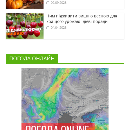
09.09.2023
Чим підживити вишню весною для
кращого урожаю: дієві поради
04.04.2023
ПОГОДА ОНЛАЙН