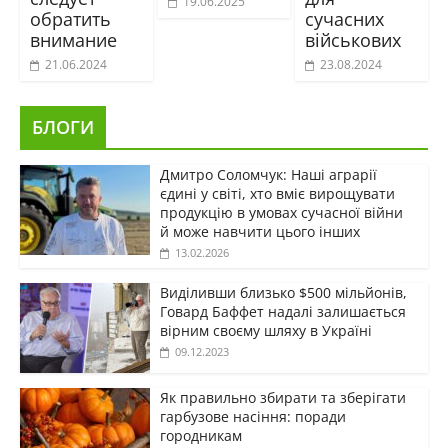
19.06.2025
обратить
сучасних
внимание
військових
21.06.2024
23.08.2024
БЛОГИ
Дмитро Соломчук: Наші аграрії
єдині у світі, хто вміє вирощувати
продукцію в умовах сучасної війни
й може навчити цього інших
13.02.2026
Виділивши близько $500 мільйонів,
Говард Баффет надалі залишається
вірним своєму шляху в Україні
09.12.2023
Як правильно збирати та зберігати
гарбузове насіння: поради
городникам