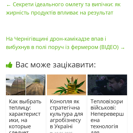
←
Секрети ідеального омлету та випічки: як
жирність продуктів впливає на результат
На Чернігівщині дрон-камікадзе впав і
вибухнув в полі поруч із фермером (ВІДЕО)
→
Вас може зацікавити:
Как выбрать
Конопля як
Тепловізори
теплицу:
стратегічна
військові:
характерист
культура для
Непереверш
ики, на
агробізнесу
ена
которые
в Україні
технологія
следует
для