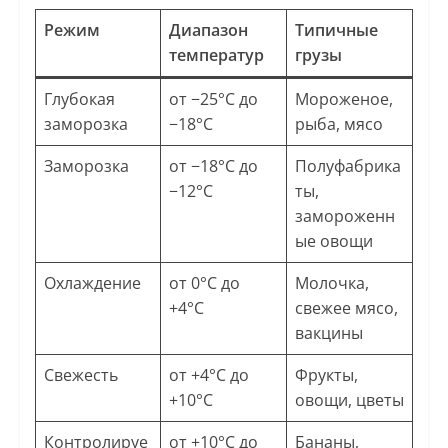
Режим
Диапазон
Типичные
температур
грузы
Глубокая
от −25°C до
Мороженое,
заморозка
−18°C
рыба, мясо
Заморозка
от −18°C до
Полуфабрика
−12°C
ты,
замороженн
ые овощи
Охлаждение
от 0°C до
Молочка,
+4°C
свежее мясо,
вакцины
Свежесть
от +4°C до
Фрукты,
+10°C
овощи, цветы
Контролируе
от +10°C до
Бананы,