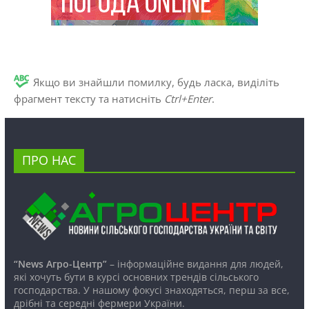
Якщо ви знайшли помилку, будь ласка, виділіть
фрагмент тексту та натисніть
Ctrl+Enter
.
ПРО НАС
“News Агро-Центр”
– інформаційне видання для людей,
які хочуть бути в курсі основних трендів сільського
господарства. У нашому фокусі знаходяться, перш за все,
дрібні та середні фермери України.