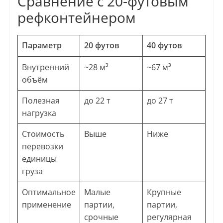
Сравнение с 20-футовым
рефконтейнером
Параметр
20 футов
40 футов
Внутренний
~28 м³
~67 м³
объём
Полезная
до 22 т
до 27 т
нагрузка
Стоимость
Выше
Ниже
перевозки
единицы
груза
Оптимальное
Малые
Крупные
применение
партии,
партии,
срочные
регулярная