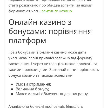
статті розкажемо про обидва аспекти, за якими
формуються чесні
рейтинги казино
.
Онлайн казино з
бонусами: порівняння
платформ
Гра з бонусами в онлайн казино може дати
учасникам певні привілеї залежно від формату
заохочення. І через це гравці активно полюють за
такими пропозиціями. Зазвичай вони порівнюють
бонуси казино за такими аспектами:
Умови отримання;
Величина бонусу;
Максимальні обмеження для виграшу.
Аналізуючи бонусні пропозиції, більшість