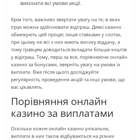
виконати всі умови акції.
Крім того, важливо звертати увагу на те, в яких
іграх можна здійснювати відіграш. Деякі казино
обмежують цей процес лише ставками у слотах,
при цьому не всі з них мають високу віддачу, а
тому гравцям доводиться вкладати більше коштів
у відіграш. Тому, перш за все, порівнюючи онлайн
казино за бонусами, зверніть увагу на умови їх
виплати. Вже після цього досліджуйте
регулярність проведення акцій та інші умови, що
вас цікавлять.
Порівняння онлайн
казино за виплатами
Оскільки кожне онлайн казино унікальне,
виплати в них також відбуваються на різних