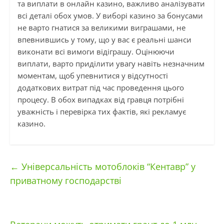
та виплати в онлайн казино, важливо аналізувати
всі деталі обох умов. У виборі казино за бонусами
не варто гнатися за великими виграшами, не
впевнившись у тому, що у вас є реальні шанси
виконати всі вимоги відіграшу. Оцінюючи
виплати, варто приділити увагу навіть незначним
моментам, щоб упевнитися у відсутності
додаткових витрат під час проведення цього
процесу. В обох випадках від гравця потрібні
уважність і перевірка тих фактів, які рекламує
казино.
←
Універсальність мотоблоків “Кентавр” у
приватному господарстві