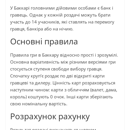
У Баккарі головними дійовими особами є банк і
гравець. Однак у кожній роздачі можуть брати
участь до 14 учасників, які ставлять на перемогу
гравця, банкіра або на нічию.
Основні правила
Правила гри в Баккару відносно прості і зрозумілі.
Основна варіативність між різними версіями гри
стосується ступеня свободи вибору гравця.
Спочатку круп’є роздає по дві відкриті карти
гравцеві та дилеру. Цінність карт розраховується
наступним чином: карти з обличчям (валет, дама,
король) коштують 0 очок. Інші карти зберігають
свою номінальну вартість.
Розрахунок рахунку
Результат роздачі визначається шляхом