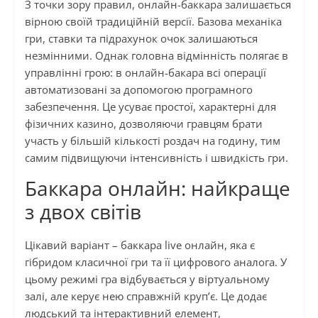
З точки зору правил, онлайн-баккара залишається
вірною своїй традиційній версії. Базова механіка
гри, ставки та підрахунок очок залишаються
незмінними. Однак головна відмінність полягає в
управлінні грою: в онлайн-бакара всі операції
автоматизовані за допомогою програмного
забезпечення. Це усуває простої, характерні для
фізичних казино, дозволяючи гравцям брати
участь у більшій кількості роздач на годину, тим
самим підвищуючи інтенсивність і швидкість гри.
Баккара онлайн: найкраще
з двох світів
Цікавий варіант – баккара live онлайн, яка є
гібридом класичної гри та її цифрового аналога. У
цьому режимі гра відбувається у віртуальному
залі, але керує нею справжній круп’є. Це додає
людський та інтерактивний елемент,