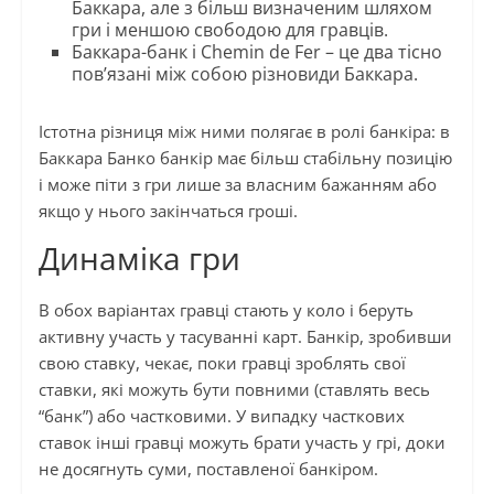
Баккара, але з більш визначеним шляхом
гри і меншою свободою для гравців.
Баккара-банк і Chemin de Fer – це два тісно
пов’язані між собою різновиди Баккара.
Істотна різниця між ними полягає в ролі банкіра: в
Баккара Банко банкір має більш стабільну позицію
і може піти з гри лише за власним бажанням або
якщо у нього закінчаться гроші.
Динаміка гри
В обох варіантах гравці стають у коло і беруть
активну участь у тасуванні карт. Банкір, зробивши
свою ставку, чекає, поки гравці зроблять свої
ставки, які можуть бути повними (ставлять весь
“банк”) або частковими. У випадку часткових
ставок інші гравці можуть брати участь у грі, доки
не досягнуть суми, поставленої банкіром.