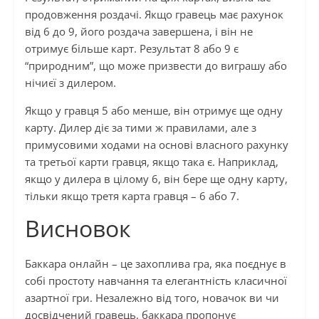
продовження роздачі. Якщо гравець має рахунок
від 6 до 9, його роздача завершена, і він не
отримує більше карт. Результат 8 або 9 є
“природним”, що може призвести до виграшу або
нічиєї з дилером.
Якщо у гравця 5 або менше, він отримує ще одну
карту. Дилер діє за тими ж правилами, але з
примусовими ходами на основі власного рахунку
та третьої карти гравця, якщо така є. Наприклад,
якщо у дилера в цілому 6, він бере ще одну карту,
тільки якщо третя карта гравця – 6 або 7.
Висновок
Баккара онлайн – це захоплива гра, яка поєднує в
собі простоту навчання та елегантність класичної
азартної гри. Незалежно від того, новачок ви чи
досвідчений гравець, баккара пропонує