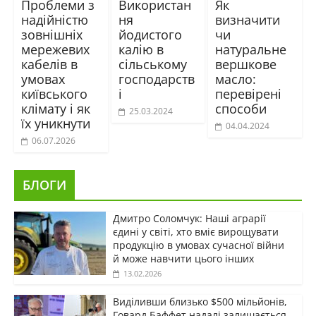
Проблеми з
Використан
Як
надійністю
ня
визначити
зовнішніх
йодистого
чи
мережевих
калію в
натуральне
кабелів в
сільському
вершкове
умовах
господарств
масло:
київського
і
перевірені
клімату і як
способи
25.03.2024
їх уникнути
04.04.2024
06.07.2026
БЛОГИ
Дмитро Соломчук: Наші аграрії
єдині у світі, хто вміє вирощувати
продукцію в умовах сучасної війни
й може навчити цього інших
13.02.2026
Виділивши близько $500 мільйонів,
Говард Баффет надалі залишається