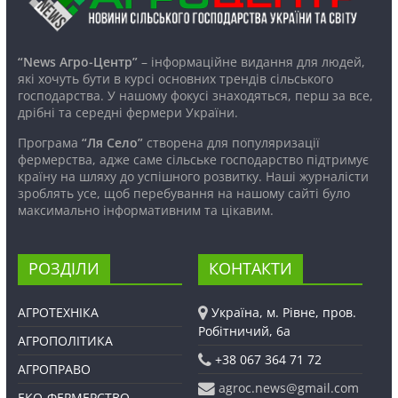
“News Агро-Центр”
– інформаційне видання для людей,
які хочуть бути в курсі основних трендів сільського
господарства. У нашому фокусі знаходяться, перш за все,
дрібні та середні фермери України.
Програма
“Ля Село”
створена для популяризації
фермерства, адже саме сільське господарство підтримує
країну на шляху до успішного розвитку. Наші журналісти
зроблять усе, щоб перебування на нашому сайті було
максимально інформативним та цікавим.
РОЗДІЛИ
КОНТАКТИ
АГРОТЕХНІКА
Україна, м. Рівне, пров.
Робітничий, 6а
АГРОПОЛІТИКА
+38 067 364 71 72
АГРОПРАВО
agroc.news@gmail.com
ЕКО-ФЕРМЕРСТВО