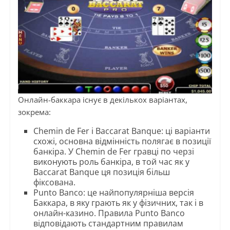
Онлайн-баккара існує в декількох варіантах,
зокрема:
Chemin de Fer і Baccarat Banque: ці варіанти
схожі, основна відмінність полягає в позиції
банкіра. У Chemin de Fer гравці по черзі
виконують роль банкіра, в той час як у
Baccarat Banque ця позиція більш
фіксована.
Punto Banco: це найпопулярніша версія
Баккара, в яку грають як у фізичних, так і в
онлайн-казино. Правила Punto Banco
відповідають стандартним правилам