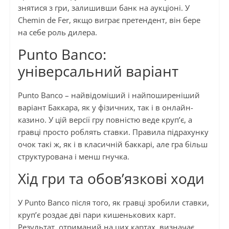
знятися з гри, залишивши банк на аукціоні. У
Chemin de Fer, якщо виграє претендент, він бере
на себе роль дилера.
Punto Banco:
універсальний варіант
Punto Banco – найвідоміший і найпоширеніший
варіант Баккара, як у фізичних, так і в онлайн-
казино. У цій версії гру повністю веде круп’є, а
гравці просто роблять ставки. Правила підрахунку
очок такі ж, як і в класичній баккарі, але гра більш
структурована і менш гнучка.
Хід гри та обов’язкові ходи
У Punto Banco після того, як гравці зробили ставки,
круп’є роздає дві пари кишенькових карт.
Результат, отриманий на цих картах, визначає