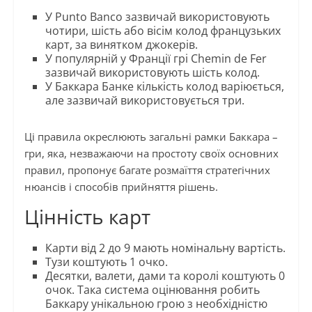
У Punto Banco зазвичай використовують
чотири, шість або вісім колод французьких
карт, за винятком джокерів.
У популярній у Франції грі Chemin de Fer
зазвичай використовують шість колод.
У Баккара Банке кількість колод варіюється,
але зазвичай використовується три.
Ці правила окреслюють загальні рамки Баккара –
гри, яка, незважаючи на простоту своїх основних
правил, пропонує багате розмаїття стратегічних
нюансів і способів прийняття рішень.
Цінність карт
Карти від 2 до 9 мають номінальну вартість.
Тузи коштують 1 очко.
Десятки, валети, дами та королі коштують 0
очок. Така система оцінювання робить
Баккару унікальною грою з необхідністю