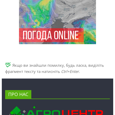
Якщо ви знайшли помилку, будь ласка, виділіть
фрагмент тексту та натисніть
Ctrl+Enter
.
ПРО НАС