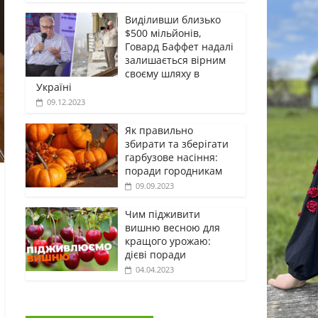
Виділивши близько
$500 мільйонів,
Говард Баффет надалі
залишається вірним
своєму шляху в
Україні
09.12.2023
Як правильно
збирати та зберігати
гарбузове насіння:
поради городникам
09.09.2023
Чим підживити
вишню весною для
кращого урожаю:
дієві поради
04.04.2023