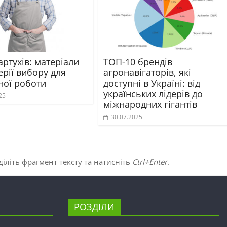
ртухів: матеріали
ТОП-10 брендів
ерії вибору для
агронавігаторів, які
ної роботи
доступні в Україні: від
українських лідерів до
25
міжнародних гігантів
30.07.2025
іліть фрагмент тексту та натисніть
Ctrl+Enter
.
РОЗДІЛИ