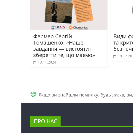
Фермер Сергій
Види фа
Томашенко: «Наше
та крит
завдання — вистояти і
безпеч
зберегти те, що маємо»
19.12.20
13.11.2024
Якщо ви знайшли помилку, будь ласка, вид
ПРО НАС