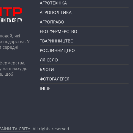
АГРОТЕХНІКА
АГРОПОЛІТИКА
АГРОПРАВО
ЕКО-ФЕРМЕРСТВО
людей, які
ТВАРИННИЦТВО
господарства. У
а середні
РОСЛИННИЦТВО
ЛЯ СЕЛО
 фермерства,
у на шляху до
БЛОГИ
е, щоб
ФОТОГАЛЕРЕЯ
ІНШЕ
АЇНИ ТА СВІТУ
. All rights reserved.