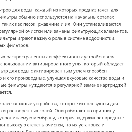
тров для воды, каждый из которых предназначен для
фильтры обычно используются на начальных этапах
 таких как песок, ржавчина и ил. Они устанавливаются
 регулярной очистки или замены фильтрующих элементов.
фильтры играют важную роль в системе водоочистки,
ных фильтров.
ых распространенных и эффективных устройств для
спользовании активированного угля, который обладает
ьтр для воды с активированным углем способен
р и его производные, улучшая вкусовые качества воды и
ные фильтры нуждаются в регулярной замене картриджей,
ается.
олее сложные устройства, которые используются для
ов и растворенных солей. Они работают по принципу
олупроницаемую мембрану, которая задерживает вредные
 высокую степень очистки, но их установка и
ных затрат. Важно регулярно следить за состоянием