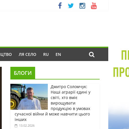
ИЦТВО
ЛЯ СЕЛО
RU
EN
БЛОГИ
Дмитро Соломчук:
Наші аграрії єдині у
світі, хто вміє
вирощувати
продукцію в умовах
сучасної війни й може навчити цього
інших
13.02.2026