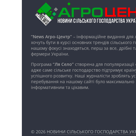
“News Агро-Центр”
– інформаційне видання для 
хочуть бути в курсі основних трендів сільського 
нашому фокусі знаходяться, перш за все, дрібні т
фермери України.
Програма
“Ля Село”
створена для популяризації
адже саме сільське господарство підтримує країн
успішного розвитку. Наші журналісти зроблять ус
перебування на нашому сайті було максимально
інформативним та цікавим.
© 2026
НОВИНИ СІЛЬСЬКОГО ГОСПОДАРСТВА УКР