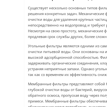
Существует несколько основных типов филь
решения конкретных задач. Механические 
очистки воды для удаления крупных частиц,
непосредственно на водопровод и требуют
Несмотря на свою простоту, механические 
продлевая срок службы других, более слож
Угольные фильтры являются одними из сам
очистки питьевой воды. Они основаны на и
высокой адсорбционной способностью. Фил
задерживать органические соединения, хло
устраняя неприятные запахи. Однако уголь
так как со временем их эффективность сниж
Мембранные фильтры представляют собой б
глубокой очистки воды от бактерий, вирус
обратного осмоса, пропуская воду через п
примеси. Мембранные фильтры обеспечивают
обслуживание могут потребовать значитель