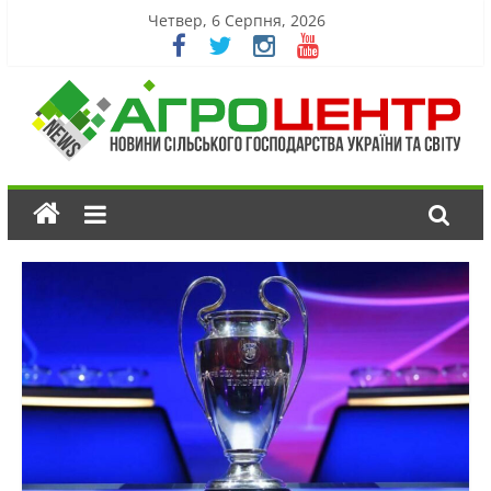
Четвер, 6 Серпня, 2026