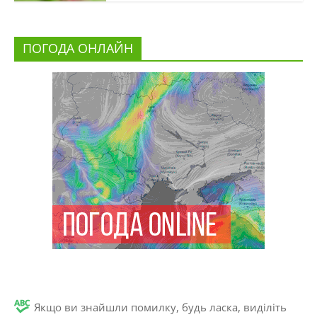
ПОГОДА ОНЛАЙН
Якщо ви знайшли помилку, будь ласка, виділіть