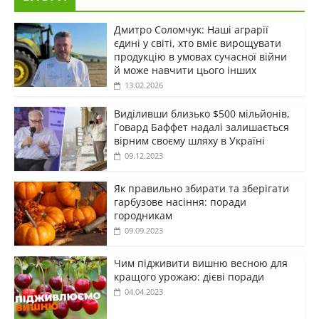
Дмитро Соломчук: Наші аграрії
єдині у світі, хто вміє вирощувати
продукцію в умовах сучасної війни
й може навчити цього інших
13.02.2026
Виділивши близько $500 мільйонів,
Говард Баффет надалі залишається
вірним своєму шляху в Україні
09.12.2023
Як правильно збирати та зберігати
гарбузове насіння: поради
городникам
09.09.2023
Чим підживити вишню весною для
кращого урожаю: дієві поради
04.04.2023