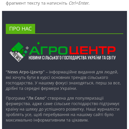
фрагмент тексту та натисніть
Ctrl+Enter
.
ПРО НАС
“News Агро-Центр”
– інформаційне видання для людей,
які хочуть бути в курсі основних трендів сільського
господарства. У нашому фокусі знаходяться, перш за все,
дрібні та середні фермери України.
Програма
“Ля Село”
створена для популяризації
фермерства, адже саме сільське господарство підтримує
країну на шляху до успішного розвитку. Наші журналісти
зроблять усе, щоб перебування на нашому сайті було
максимально інформативним та цікавим.