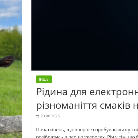
ІНШЕ
Рідина для електронн
різноманіття смаків 
23.06.2025
Початківець, що вперше спробував жижу і в
розібратись в першоджерелах. Річ у тім, щ