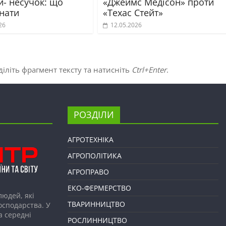
й- несучок: що
«Джеймс Медісон» проти
знати
«Техас Стейт»
26
12.05.2026
іліть фрагмент тексту та натисніть
Ctrl+Enter
.
РОЗДІЛИ
АГРОТЕХНІКА
АГРОПОЛІТИКА
АГРОПРАВО
ЕКО-ФЕРМЕРСТВО
людей, які
ТВАРИННИЦТВО
господарства. У
а середні
РОСЛИННИЦТВО