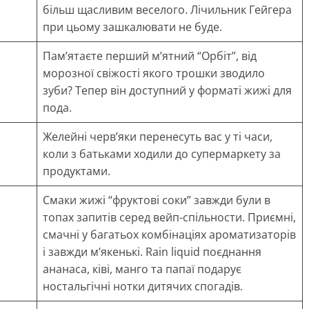
більш щасливим веселого. Лічильник Гейгера
при цьому зашкалювати не буде.
Пам’ятаєте перший м’ятний “Орбіт”, від
морозної свіжості якого трошки зводило
зуби? Тепер він доступний у форматі жижі для
пода.
Желейні черв’яки перенесуть вас у ті часи,
коли з батьками ходили до супермаркету за
продуктами.
Смаки жижі “фруктові соки” завжди були в
топах запитів серед вейп-спільности. Приємні,
смачні у багатьох комбінаціях ароматизаторів
і завжди м’якенькі. Rain liquid поєднання
ананаса, ківі, манго та папаї подарує
ностальгічні нотки дитячих спогадів.