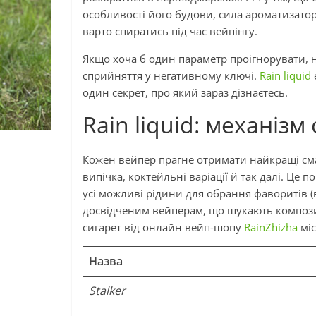
особливості його будови, сила ароматизатора
варто спиратись під час вейпінгу.
Якщо хоча б один параметр проігнорувати, н
сприйняття у негативному ключі.
Rain liquid
один секрет, про який зараз дізнаєтесь.
Rain liquid: механіз
Кожен вейпер прагне отримати найкращі сма
випічка, коктейльні варіації й так далі. Це
усі можливі рідини для обрання фаворитів 
досвідченим вейперам, що шукають компози
сигарет від онлайн вейп-шопу
RainZhizha
міс
Назва
Stalker