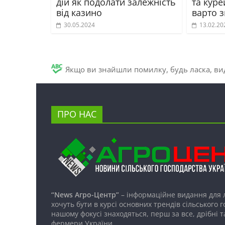
дій як подолати залежність
та куре
від казино
варто 
30.05.2024
13.02.20
Якщо ви знайшли помилку, будь ласка, вид
ПРО НАС
“News Агро-Центр”
– інформаційне видання для 
хочуть бути в курсі основних трендів сільського 
нашому фокусі знаходяться, перш за все, дрібні т
фермери України.