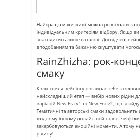
Найкращі смаки жижі можна розпізнати за ко
індивідуальним критеріям відбору. Якщо ви
знаходитись лише в голові. Досвідчені вей
вподобанням та бажанню скуштувати чогось
RainZhizha: рок-конц
смаку
Коли хвиля вейпінгу поглинає тебе з голово
найскладніший етап — вибір нових рідин дл
варіацій New Era v1 та New Era v2, що знайд
Тематичні та авторські смаки задовольнять 
жодному іншому онлайн вейп-шопі чи фізично
закарбовуються емоційні моменти. А тому н
рідину!