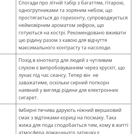
Спогади про літній табір з багаттям, гітарою,
одногрупниками та зоряним небом, що
простягається до горизонту, супроводжується
неймовірним ароматом зефірок, що
готуються на кострі. Рекомендовано вживати
цю рідину разом з кавою для відчуття
максимального контрасту та насолоди.
Похід в кінотеатр для людей з чутливим
слухом є випробовуванням через хрускіт, що
лунає під час сеансу. Тепер він не
заважатиме, оскільки сирний попкорн
наявний у вигляді рідини для електронних
сигарет.
Імбирні печива дарують ніжний вершковий
смак з відтінками кориці на посмаку. Така
жижа для пода сподобається тим, кому в житті
атмосфера домашнього затишку є