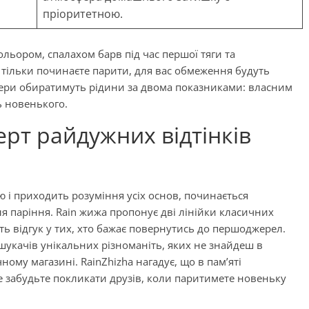
пріоритетною.
льором, спалахом барв під час першої тяги та
 тільки починаєте парити, для вас обмеження будуть
пери обиратимуть рідини за двома показниками: власним
 новенького.
ерт райдужних відтінків
ю і приходить розуміння усіх основ, починається
я паріння. Rain жижа пропонує дві лінійки класичних
уть відгук у тих, хто бажає повернутись до першоджерел.
шукачів унікальних різноманіть, яких не знайдеш в
му магазині. RainZhizha нагадує, що в пам’яті
е забудьте покликати друзів, коли паритимете новеньку