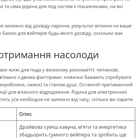
 та сама рідина для под систем є показниками, на які
е залежно від досвіду паріння, результат вплине на ваше
є базою для вейперів будь-якого досвіду, оскільки має
м отримання насолоди
ки жижі для пода у великому різномаїтті: тютюнові,
 пов’язано з двома факторами: новачки бажають спробувати
(виробники, смаки) та станом душі. Останній притаманний
ції для власного відродження. Рідина для електронних
тить усе необхідне не залежно від часу, скільки ви парите.
Опис
Драйвова суміш кавуна, м’яти та енергетика
збадьорить сумного вейпера та зробить ще