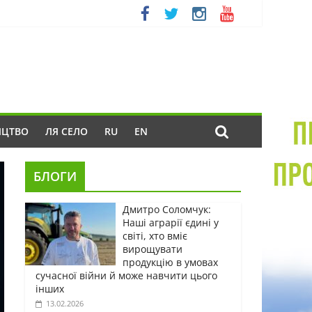
ИЦТВО
ЛЯ СЕЛО
RU
EN
БЛОГИ
Дмитро Соломчук:
Наші аграрії єдині у
світі, хто вміє
вирощувати
продукцію в умовах
сучасної війни й може навчити цього
інших
13.02.2026