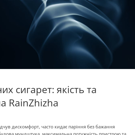
их сигарет: якість та
на RainZhizha
ідчув дискомфорт, часто кидає паріння без бажання
о будова мундштука, максимальна потужність пристрою та