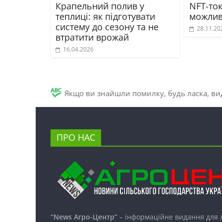
Крапельний полив у
NFT-ток
теплиці: як підготувати
можливо
систему до сезону та не
28.11.20
втратити врожай
16.04.2026
Якщо ви знайшли помилку, будь ласка, вид
ПРО НАС
“News Агро-Центр”
– інформаційне видання для 