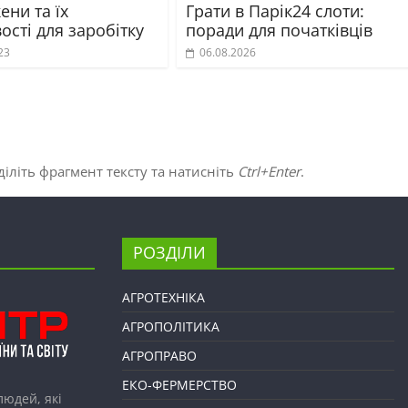
ени та їх
Грати в Парік24 слоти:
сті для заробітку
поради для початківців
23
06.08.2026
іліть фрагмент тексту та натисніть
Ctrl+Enter
.
РОЗДІЛИ
АГРОТЕХНІКА
АГРОПОЛІТИКА
АГРОПРАВО
ЕКО-ФЕРМЕРСТВО
людей, які