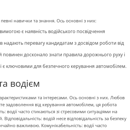
певні навички та знання. Ось основні з них:
 вимогою є наявність водійського посвідчення
ів надають перевагу кандидатам з досвідом роботи від
й повинен досконало знати правила дорожнього руху і
ості є ключовими для безпечного керування автомобілем.
та водієм
арактеристиками та інтересами. Ось основні з них. Любов
те задоволення від керування автомобілем, ця робота
ть: водії часто стикаються зі стресовими ситуаціями на
. Відповідальність: водій несе відповідальність за безпеку
вичайно важливою. Комунікабельність: водії часто