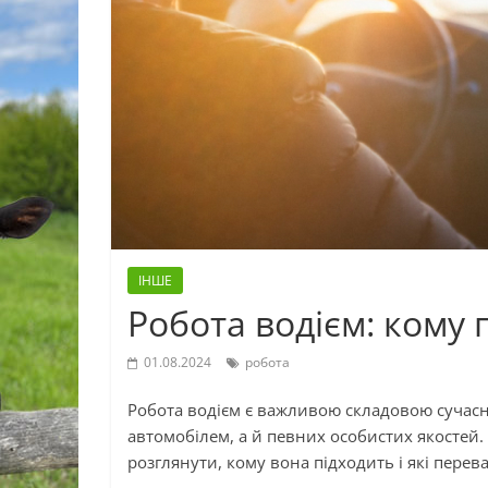
ІНШЕ
Робота водієм: кому 
01.08.2024
робота
Робота водієм є важливою складовою сучасн
автомобілем, а й певних особистих якостей.
розглянути, кому вона підходить і які перев