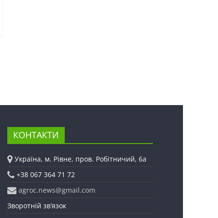
КОНТАКТИ
Україна, м. Рівне, пров. Робітничий, 6а
+38 067 364 71 72
agroc.news@gmail.com
Зворотній зв’язок