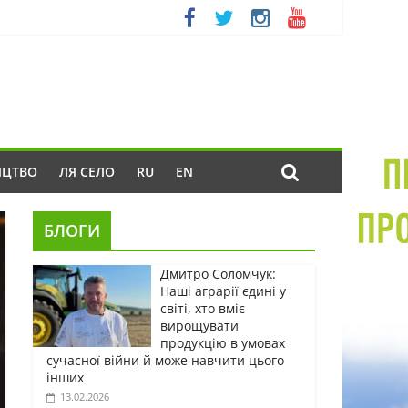
ИЦТВО
ЛЯ СЕЛО
RU
EN
БЛОГИ
Дмитро Соломчук:
Наші аграрії єдині у
світі, хто вміє
вирощувати
продукцію в умовах
сучасної війни й може навчити цього
інших
13.02.2026