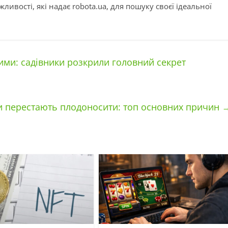
ивості, які надає robota.ua, для пошуку своєї ідеальної
ими: садівники розкрили головний секрет
и перестають плодоносити: топ основних причин