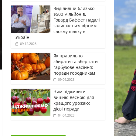
Виділивши близько
$500 мільйонів,
Говард Баффет надалі
залишається вірним
своєму шляху в
Україні
09.12.2023
Як правильно
збирати та зберігати
гарбузове насіння:
поради городникам
09.09.2023
Чим підживити
вишню весною для
кращого урожаю:
дієві поради
04.04.2023