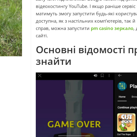
відеохостингу YouTube. І якщо раніше серві
матимуть змогу запустити будь-які користув
доступна, як з настільних комп’ютерів, так 
справ, можна запустити
pm casino зеркало
,
сайті.
Основні відомості пр
знайти