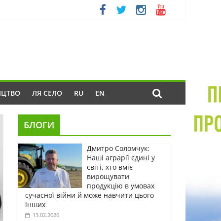
ИЦТВО
ЛЯ СЕЛО
RU
EN
БЛОГИ
Дмитро Соломчук:
Наші аграрії єдині у
світі, хто вміє
вирощувати
продукцію в умовах
сучасної війни й може навчити цього
інших
13.02.2026