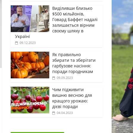
Виділивши близько
$500 мільйонів,
Говард Баффет надалі
залишається вірним
своєму шляху в
Україні
09.12.2023
Як правильно
збирати та зберігати
гарбузове насіння:
поради городникам
09.09.2023
Чим підживити
вишню весною для
кращого урожаю:
дієві поради
04.04.2023