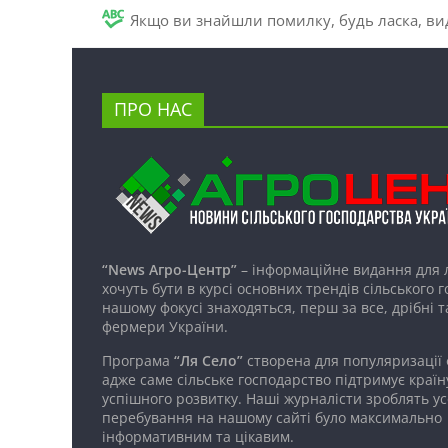
Якщо ви знайшли помилку, будь ласка, вид
ПРО НАС
“News Агро-Центр”
– інформаційне видання для 
хочуть бути в курсі основних трендів сільського 
нашому фокусі знаходяться, перш за все, дрібні т
фермери України.
Програма
“Ля Село”
створена для популяризації
адже саме сільське господарство підтримує країн
успішного розвитку. Наші журналісти зроблять ус
перебування на нашому сайті було максимально
інформативним та цікавим.