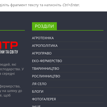
іліть фрагмент тексту та натисніть
Ctrl+Enter
.
РОЗДІЛИ
АГРОТЕХНІКА
АГРОПОЛІТИКА
АГРОПРАВО
ЕКО-ФЕРМЕРСТВО
людей, які
ТВАРИННИЦТВО
господарства. У
а середні
РОСЛИННИЦТВО
ЛЯ СЕЛО
 фермерства,
у на шляху до
БЛОГИ
е, щоб
ФОТОГАЛЕРЕЯ
ІНШЕ