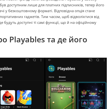
с був доступним лише для платних підписників, тепер його
ачі у безкоштовному форматі. Відповідна опція стане
й портативних гаджетів. Тим часом, щоб відволіктися від
 де будуть доступні ті самі функції, що й на офіційному
о Playables та де його