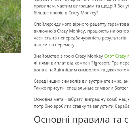
правилам, частим виграшам та щедрій бонусн
більше призів в Crazy Monkey?
Спойлер: єдиного вірного рецепту гарантован
включно з Crazy Monkey, працюють на основі
чесність та непередбачуваність результатів
шанси на перемогу.
Знайомство з грою Crazy Monkey
Слот Crazy
лініями виплат від компанії Igrosoft. Гра пе
вона є найціннішим символом та джекпотом
Серед інших символів ви зустрінете змію, ана
Также присутні спеціальные символи Scatter 
Основна мета – зібрати виграшну комбінацію
потрібно зробити ставку та запустити бараба
Основні правила та 