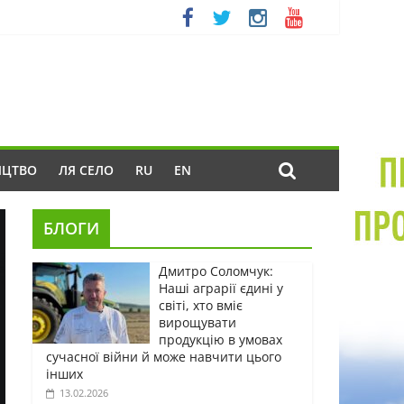
ИЦТВО
ЛЯ СЕЛО
RU
EN
БЛОГИ
Дмитро Соломчук:
Наші аграрії єдині у
світі, хто вміє
вирощувати
продукцію в умовах
сучасної війни й може навчити цього
інших
13.02.2026