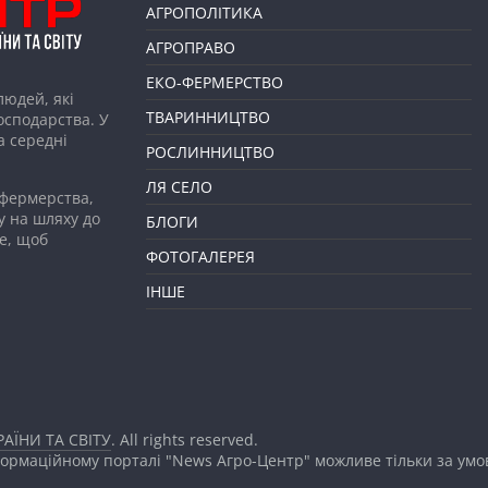
АГРОПОЛІТИКА
АГРОПРАВО
ЕКО-ФЕРМЕРСТВО
людей, які
ТВАРИННИЦТВО
господарства. У
а середні
РОСЛИННИЦТВО
ЛЯ СЕЛО
 фермерства,
у на шляху до
БЛОГИ
е, щоб
ФОТОГАЛЕРЕЯ
ІНШЕ
АЇНИ ТА СВІТУ
. All rights reserved.
формаційному порталі "News Агро-Центр" можливе тільки за ум