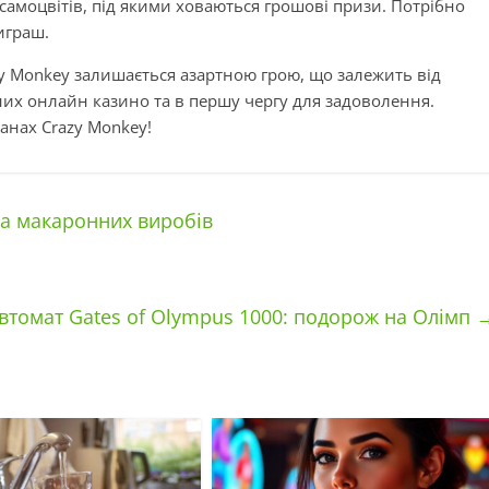
 самоцвітів, під якими ховаються грошові призи. Потрібно
играш.
zy Monkey залишається азартною грою, що залежить від
них онлайн казино та в першу чергу для задоволення.
анах Crazy Monkey!
а макаронних виробів
автомат Gates of Olympus 1000: подорож на Олімп