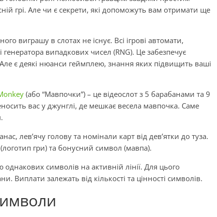
ій грі. Але чи є секрети, які допоможуть вам отримати ще
ого виграшу в слотах не існує. Всі ігрові автомати,
 генератора випадкових чисел (RNG). Це забезпечує
. Але є деякі нюанси геймплею, знання яких підвищить ваші
 Monkey
(або “Мавпочки”) – це відеослот з 5 барабанами та 9
реносить вас у джунглі, де мешкає весела мавпочка. Саме
.
нас, лев’ячу голову та номінали карт від дев’ятки до туза.
(логотип гри) та бонусний символ (мавпа).
 однакових символів на активній лінії. Для цього
ни. Виплати залежать від кількості та цінності символів.
символи