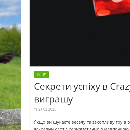
ІНШЕ
Секрети успіху в Cra
виграшу
21.02.2025
Якщо ви шукаєте веселу та захопливу гру в 
яскравий слот з харизматичною мавпочкою 