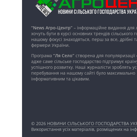
“News Агро-Центр”
– інформаційне видання для 
хочуть бути в курсі основних трендів сільського 
нашому фокусі знаходяться, перш за все, дрібні т
фермери України.
Програма
“Ля Село”
створена для популяризації
адже саме сільське господарство підтримує країн
успішного розвитку. Наші журналісти зроблять ус
перебування на нашому сайті було максимально
інформативним та цікавим.
© 2026
НОВИНИ СІЛЬСЬКОГО ГОСПОДАРСТВА УКР
Використання усіх матеріалів, розміщених на ін