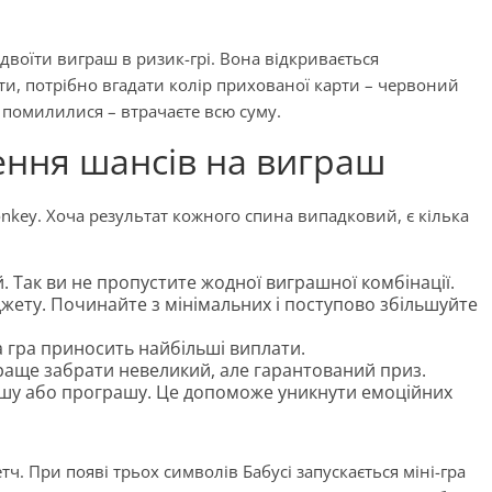
двоїти виграш в ризик-грі. Вона відкривається
и, потрібно вгадати колір прихованої карти – червоний
 помилилися – втрачаєте всю суму.
щення шансів на виграш
Monkey. Хоча результат кожного спина випадковий, є кілька
й. Так ви не пропустите жодної виграшної комбінації.
джету. Починайте з мінімальних і поступово збільшуйте
а гра приносить найбільші виплати.
краще забрати невеликий, але гарантований приз.
ашу або програшу. Це допоможе уникнути емоційних
ч. При появі трьох символів Бабусі запускається міні-гра