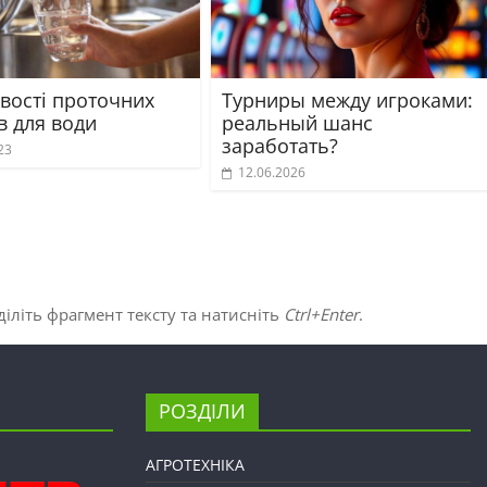
вості проточних
Турниры между игроками:
в для води
реальный шанс
заработать?
23
12.06.2026
іліть фрагмент тексту та натисніть
Ctrl+Enter
.
РОЗДІЛИ
АГРОТЕХНІКА