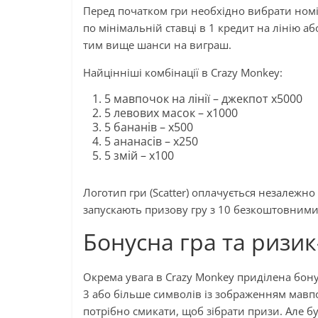
Перед початком гри необхідно вибрати номін
по мінімальній ставці в 1 кредит на лінію аб
тим вище шанси на виграш.
Найцінніші комбінації в Crazy Monkey:
5 мавпочок на лінії – джекпот х5000
5 левових масок – х1000
5 бананів – х500
5 ананасів – х250
5 змій – х100
Логотип гри (Scatter) оплачується незалежно 
запускають призову гру з 10 безкоштовним
Бонусна гра та ризи
Окрема увага в Crazy Monkey приділена бону
3 або більше символів із зображенням мавпо
потрібно смикати, щоб зібрати призи. Але бу