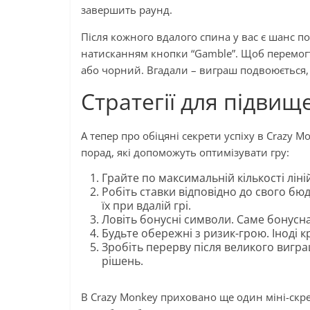
завершить раунд.
Після кожного вдалого спина у вас є шанс по
натисканням кнопки “Gamble”. Щоб перемогт
або чорний. Вгадали – виграш подвоюється,
Стратегії для підви
А тепер про обіцяні секрети успіху в Crazy 
порад, які допоможуть оптимізувати гру:
Грайте по максимальній кількості ліні
Робіть ставки відповідно до свого бю
їх при вдалій грі.
Ловіть бонусні символи. Саме бонусн
Будьте обережні з ризик-грою. Іноді 
Зробіть перерву після великого вигр
рішень.
В Crazy Monkey приховано ще один міні-скрет