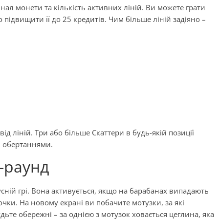
ал монети та кількість активних ліній. Ви можете грати
о підвищити її до 25 кредитів. Чим більше ліній задіяно –
від ліній. Три або більше Скаттери в будь-якій позиції
и обертаннями.
к-раунд
сній грі. Вона активується, якщо на барабанах випадають
чки. На новому екрані ви побачите мотузки, за які
дьте обережні – за однією з мотузок ховається цеглина, яка