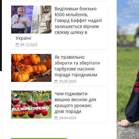
Виділивши близько
$500 мільйонів,
Говард Баффет надалі
залишається вірним
своєму шляху в
Україні
09.12.2023
Як правильно
збирати та зберігати
гарбузове насіння:
поради городникам
09.09.2023
Чим підживити
вишню весною для
кращого урожаю:
дієві поради
04.04.2023