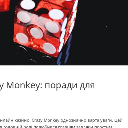
zy Monkey: поради для
онлайн казино, Crazy Monkey однозначно варта уваги. Цей
в головній ролі полюбився гравцям завдяки простим