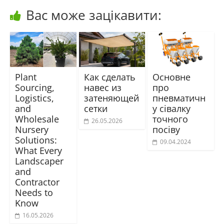
Вас може зацікавити:
Plant
Как сделать
Основне
Sourcing,
навес из
про
Logistics,
затеняющей
пневматичн
and
сетки
у сівалку
Wholesale
точного
26.05.2026
Nursery
посіву
Solutions:
09.04.2024
What Every
Landscaper
and
Contractor
Needs to
Know
16.05.2026