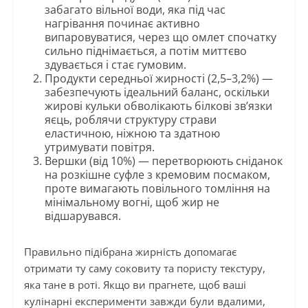
забагато вільної води, яка під час
нагрівання починає активно
випаровуватися, через що омлет спочатку
сильно піднімається, а потім миттєво
здувається і стає гумовим.
Продукти середньої жирності (2,5–3,2%) —
забезпечують ідеальний баланс, оскільки
жирові кульки обволікають білкові зв’язки
яєць, роблячи структуру страви
еластичною, ніжною та здатною
утримувати повітря.
Вершки (від 10%) — перетворюють сніданок
на розкішне суфле з кремовим посмаком,
проте вимагають повільного томління на
мінімальному вогні, щоб жир не
відшарувався.
Правильно підібрана жирність допомагає
отримати ту саму соковиту та пористу текстуру,
яка тане в роті. Якщо ви прагнете, щоб ваші
кулінарні експерименти завжди були вдалими,