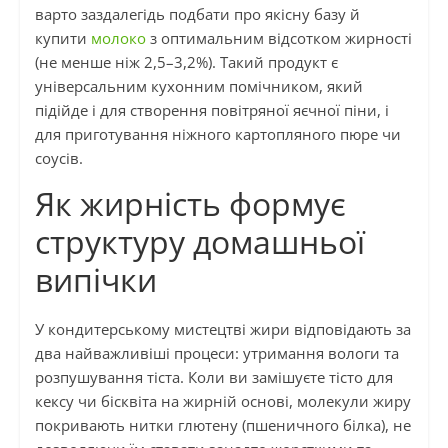
варто заздалегідь подбати про якісну базу й
купити
молоко
з оптимальним відсотком жирності
(не менше ніж 2,5–3,2%). Такий продукт є
універсальним кухонним помічником, який
підійде і для створення повітряної яєчної піни, і
для приготування ніжного картопляного пюре чи
соусів.
Як жирність формує
структуру домашньої
випічки
У кондитерському мистецтві жири відповідають за
два найважливіші процеси: утримання вологи та
розпушування тіста. Коли ви замішуєте тісто для
кексу чи бісквіта на жирній основі, молекули жиру
покривають нитки глютену (пшеничного білка), не