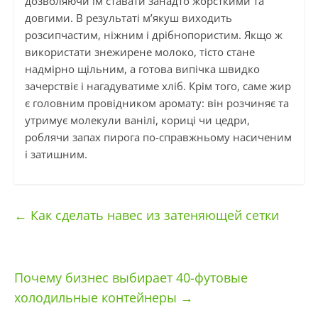
дозволяючи їм ставати занадто жорсткими та
довгими. В результаті м’якуш виходить
розсипчастим, ніжним і дрібнопористим. Якщо ж
використати знежирене молоко, тісто стане
надмірно щільним, а готова випічка швидко
зачерствіє і нагадуватиме хліб. Крім того, саме жир
є головним провідником аромату: він розчиняє та
утримує молекули ванілі, кориці чи цедри,
роблячи запах пирога по-справжньому насиченим
і затишним.
←
Как сделать навес из затеняющей сетки
Почему бизнес выбирает 40-футовые
холодильные контейнеры
→