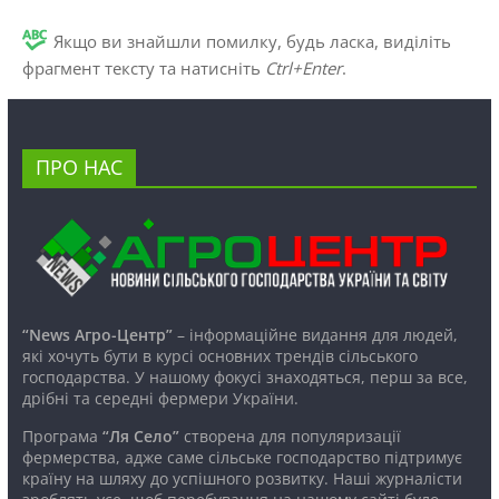
Якщо ви знайшли помилку, будь ласка, виділіть
фрагмент тексту та натисніть
Ctrl+Enter
.
ПРО НАС
“News Агро-Центр”
– інформаційне видання для людей,
які хочуть бути в курсі основних трендів сільського
господарства. У нашому фокусі знаходяться, перш за все,
дрібні та середні фермери України.
Програма
“Ля Село”
створена для популяризації
фермерства, адже саме сільське господарство підтримує
країну на шляху до успішного розвитку. Наші журналісти