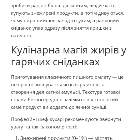
зробити раціон більш дієтичним, люди часто
купують знежирені продукти, а потім дивуються,
чому пиріг вийшов занадто сухим, а ранковий
сніданок упав одразу після зняття кришки з
пательні.
Кулінарна магія жирів у
гарячих сніданках
Приготування класичного пишного омлету — це
не просто змішування яєць із рідиною, а
створення делікатної емульсії. Текстура готової
страви безпосередньо залежить від того, який
саме продукт ви додаєте до яєчної суміші.
Професійні шеф-кухарі рекомендують звернути
увагу на такі закономірності:
Знежирені продукти (0–1%) — містять