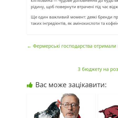
клітковина — чудове доповнення до будь-як
рідину, щоб повернути втрачені під час від
Ще один важливий момент: деякі бренди пра
таких інгредієнтів, як амінокислоти та кофеї
←
Фермерські господарства отримали п
З бюджету на ро
Вас може зацікавити: