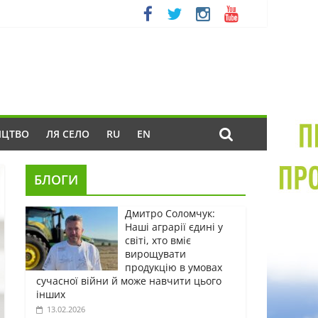
ИЦТВО
ЛЯ СЕЛО
RU
EN
БЛОГИ
Дмитро Соломчук:
Наші аграрії єдині у
світі, хто вміє
вирощувати
продукцію в умовах
сучасної війни й може навчити цього
інших
13.02.2026