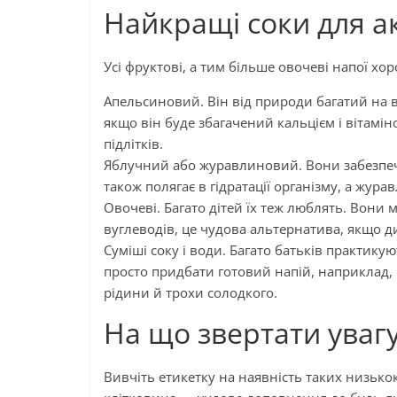
Найкращі соки для а
Усі фруктові, а тим більше овочеві напої хо
Апельсиновий. Він від природи багатий на в
якщо він буде збагачений кальцієм і вітаміно
підлітків.
Яблучний або журавлиновий. Вони забезпеч
також полягає в гідратації організму, а жур
Овочеві. Багато дітей їх теж люблять. Вони мі
вуглеводів, це чудова альтернатива, якщо д
Суміші соку і води. Багато батьків практик
просто придбати готовий напій, наприклад,
рідини й трохи солодкого.
На що звертати уваг
Вивчіть етикетку на наявність таких низькок