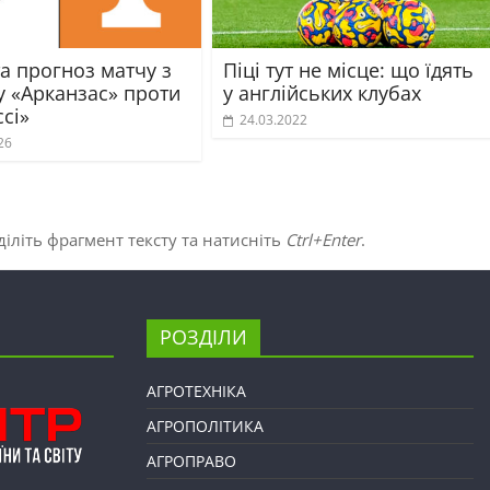
а прогноз матчу з
Піці тут не місце: що їдять
у «Арканзас» проти
у англійських клубах
сі»
24.03.2022
26
іліть фрагмент тексту та натисніть
Ctrl+Enter
.
РОЗДІЛИ
АГРОТЕХНІКА
АГРОПОЛІТИКА
АГРОПРАВО