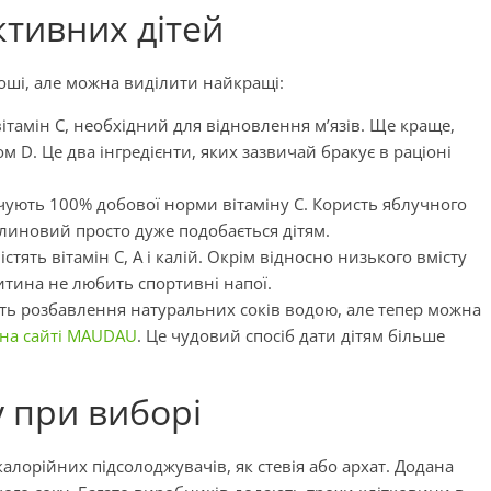
ктивних дітей
роші, але можна виділити найкращі:
ітамін C, необхідний для відновлення м’язів. Ще краще,
м D. Це два інгредієнти, яких зазвичай бракує в раціоні
ують 100% добової норми вітаміну C. Користь яблучного
авлиновий просто дуже подобається дітям.
стять вітамін C, A і калій. Окрім відносно низького вмісту
итина не любить спортивні напої.
ують розбавлення натуральних соків водою, але тепер можна
на сайті MAUDAU
. Це чудовий спосіб дати дітям більше
у при виборі
алорійних підсолоджувачів, як стевія або архат. Додана