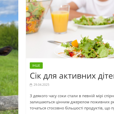
ІНШЕ
Сік для активних діт
29.04.2025
З деякого часу соки стали в певній мірі спі
залишаються цінним джерелом поживних речо
точаться стосовно більшості продуктів, що п