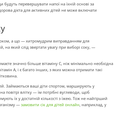
ди будуть перевершувати напої на їхній основі за
дорова дієта для активних дітей не може включати
ку
 соком, а що — хитромудрим виправданням для
, на який слід звертати увагу при виборі соку, —
маєте значно більше вітаміну C, ніж мінімально необхідна
тамін A, і є багато інших, з яких можна отримати такі
літковина.
тей. Займаються ваші діти спортом, марширують у
на повітрі влітку — їм потрібні вуглеводи, щоб
мують їх у достатній кількості з їжею. Тож не найгірший
організму —
замовити сік для дітей онлайн
, наприклад, у