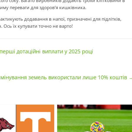
ого соку. Багато виробників додають трохи клітковини в
жиму переваги для здоров’я кишківника.
ктикують додавання в напої, призначені для підлітків,
н. Ось їх купувати точно не варто!
ерші дотаційні виплати у 2025 році
змінування земель використали лише 10% коштів