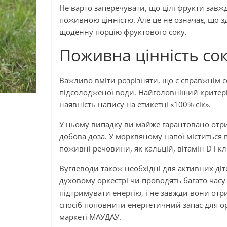
Не варто заперечувати, що цілі фрукти завж
поживною цінністю. Але це не означає, що з
щоденну порцію фруктового соку.
Поживна цінність со
Важливо вміти розрізняти, що є справжнім
підсолодженої води. Найголовніший критерій
наявність напису на етикетці «100% сік».
У цьому випадку ви майже гарантовано отри
добова доза. У морквяному напої міститься ві
поживні речовини, як кальцій, вітамін D і к
Вуглеводи також необхідні для активних ді
духовому оркестрі чи проводять багато часу 
підтримувати енергію, і не завжди вони отри
спосіб поповнити енергетичний запас для 
маркеті МАУДАУ.