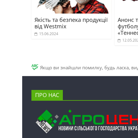
Якість та безпека продукції
Анонс т
від Westmix
футбол
«Теннес
15.06.2024
12.05.20
Якщо ви знайшли помилку, будь ласка, вид
ПРО НАС