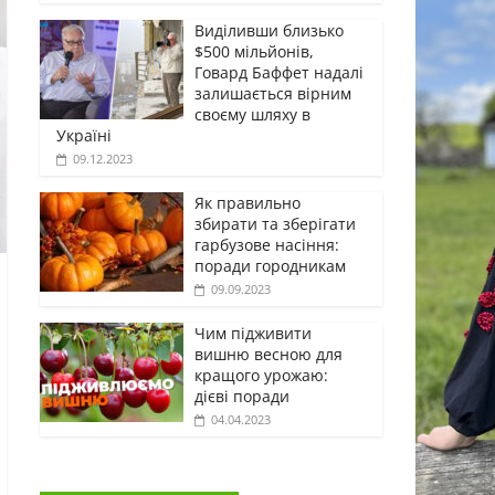
Виділивши близько
$500 мільйонів,
Говард Баффет надалі
залишається вірним
своєму шляху в
Україні
09.12.2023
Як правильно
збирати та зберігати
гарбузове насіння:
поради городникам
09.09.2023
Чим підживити
вишню весною для
кращого урожаю:
дієві поради
04.04.2023