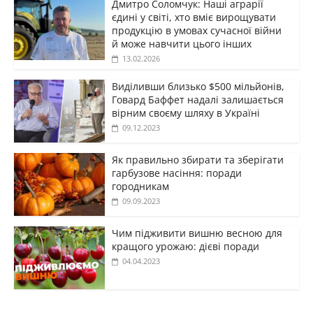
Дмитро Соломчук: Наші аграрії
єдині у світі, хто вміє вирощувати
продукцію в умовах сучасної війни
й може навчити цього інших
13.02.2026
Виділивши близько $500 мільйонів,
Говард Баффет надалі залишається
вірним своєму шляху в Україні
09.12.2023
Як правильно збирати та зберігати
гарбузове насіння: поради
городникам
09.09.2023
Чим підживити вишню весною для
кращого урожаю: дієві поради
04.04.2023