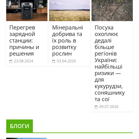
Перегрев
Мінеральні
Посуха
зарядной
добрива та
охоплює
станции:
їх роль в
дедалі
причины и
розвитку
більше
решения
рослин
регіонів
України:
23.08.2024
03.04.2026
найбільші
ризики —
для
кукурудзи,
соняшнику
та сої
09.07.2026
БЛОГИ