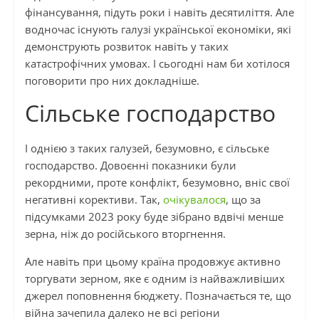
фінансування, підуть роки і навіть десятиліття. Але
водночас існують галузі української економіки, які
демонструють розвиток навіть у таких
катастрофічних умовах. І сьогодні нам би хотілося
поговорити про них докладніше.
Сільське господарство
І однією з таких галузей, безумовно, є сільське
господарство. Довоєнні показники були
рекордними, проте конфлікт, безумовно, вніс свої
негативні корективи. Так,
очікувалося
, що за
підсумками 2023 року буде зібрано вдвічі менше
зерна, ніж до російського вторгнення.
Але навіть при цьому країна продовжує активно
торгувати зерном, яке є одним із найважливіших
джерел поповнення бюджету. Позначається те, що
війна зачепила далеко не всі регіони