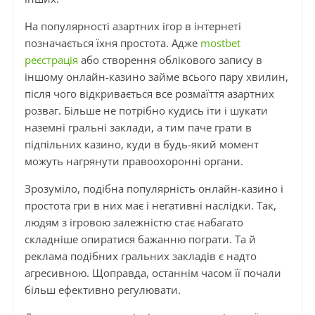
На популярності азартних ігор в інтернеті
позначається їхня простота. Адже
mostbet
реєстрація
або створення облікового запису в
іншому онлайн-казино займе всього пару хвилин,
після чого відкривається все розмаїття азартних
розваг. Більше не потрібно кудись іти і шукати
наземні гральні заклади, а тим паче грати в
підпільних казино, куди в будь-який момент
можуть нагрянути правоохоронні органи.
Зрозуміло, подібна популярність онлайн-казино і
простота гри в них має і негативні наслідки. Так,
людям з ігровою залежністю стає набагато
складніше опиратися бажанню пограти. Та й
реклама подібних гральних закладів є надто
агресивною. Щоправда, останнім часом її почали
більш ефективно регулювати.