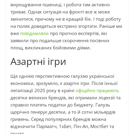
вирощування пшениці, і робота там активно
триває. Однак ситуація на фронті все ж може
змінитися, причому не в кращий бік. І тоді роботу
на полях доведеться екстрено згортати. Раніше ми
вже
повідомляли
про прогноз експертів, які
заявили про подальше скорочення посівних
площ, викликаних бойовими діями.
Азартні ігри
Ще однією перспективною галуззю української
економіки, зрозуміло, є азартні ігри. Після їхньої
легалізації 2020 року в країні
офіційно працюють
десятки великих брендів, які отримали ліцензії та
справно платять податки до бюджету. Галузь
щорічно генерує десятки, а то й сотні мільярдів
гривень. Серед популярних брендів можна
відзначити Паріматч, 1хБет, Пін-Ап, Мостбет та
інших.