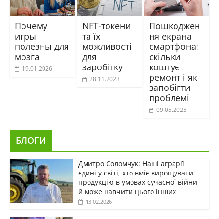
Почему
NFT-токени
Пошкоджен
игры
та їх
ня екрана
полезны для
можливості
смартфона:
мозга
для
скільки
заробітку
коштує
19.01.2026
ремонт і як
28.11.2023
запобігти
проблемі
09.05.2025
БЛОГИ
Дмитро Соломчук: Наші аграрії
єдині у світі, хто вміє вирощувати
продукцію в умовах сучасної війни
й може навчити цього інших
13.02.2026