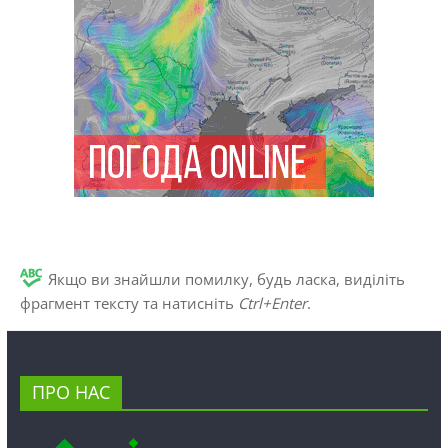
Якщо ви знайшли помилку, будь ласка, виділіть
фрагмент тексту та натисніть
Ctrl+Enter
.
ПРО НАС