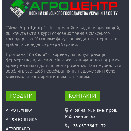
“News Агро-Центр”
– інформаційне видання для людей,
які хочуть бути в курсі основних трендів сільського
господарства. У нашому фокусі знаходяться, перш за все,
дрібні та середні фермери України.
Програма
“Ля Село”
створена для популяризації
фермерства, адже саме сільське господарство підтримує
країну на шляху до успішного розвитку. Наші журналісти
зроблять усе, щоб перебування на нашому сайті було
максимально інформативним та цікавим.
РОЗДІЛИ
КОНТАКТИ
АГРОТЕХНІКА
Україна, м. Рівне, пров.
Робітничий, 6а
АГРОПОЛІТИКА
+38 067 364 71 72
АГРОПРАВО