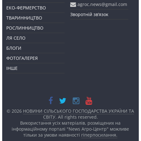
agroc.news@gmail.com
ЕКО-ФЕРМЕРСТВО
Зворотній зв’язок
ТВАРИННИЦТВО
РОСЛИННИЦТВО
ЛЯ СЕЛО
БЛОГИ
ФОТОГАЛЕРЕЯ
ІНШЕ
© 2026
НОВИНИ СІЛЬСЬКОГО ГОСПОДАРСТВА УКРАЇНИ ТА
СВІТУ
. All rights reserved.
Використання усіх матеріалів, розміщених на
інформаційному порталі "News Агро-Центр" можливе
тільки за умови наявності
гіперпосилання.