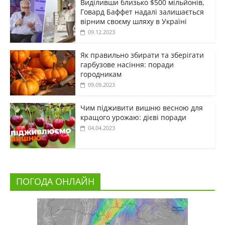
Виділивши близько $500 мільйонів,
Говард Баффет надалі залишається
вірним своєму шляху в Україні
09.12.2023
Як правильно збирати та зберігати
гарбузове насіння: поради
городникам
09.09.2023
Чим підживити вишню весною для
кращого урожаю: дієві поради
04.04.2023
ПОГОДА ОНЛАЙН