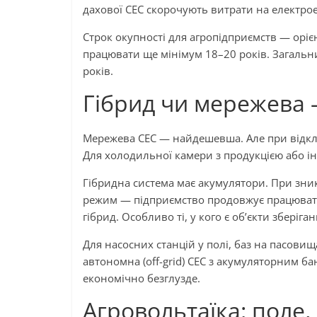
дахової СЕС скорочують витрати на електрое
Строк окупності для агропідприємств — оріє
працювати ще мінімум 18–20 років. Загальн
років.
Гібрид чи мережева
Мережева СЕС — найдешевша. Але при відкл
Для холодильної камери з продукцією або і
Гібридна система має акумулятори. При зн
режим — підприємство продовжує працювати
гібрид. Особливо ті, у кого є об’єкти збері
Для насосних станцій у полі, баз на пасовищ
автономна (off-grid) СЕС з акумуляторним б
економічно безглузде.
Агровольтаїка: поле, 