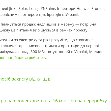
і Jinko Solar, Longi, ZNShine, інвертори Huawei, Fronius,
сервісним партнером цих брендів в Україні.
 і планується продаж надлишків в мережу — потрібна
 циклу це питання вирішується в рамках проєкту.
хунки за електрику за рік і розуміти, що споживає
-калькулятор — можна отримати орієнтири до першої
еалізувала понад 300 МВт потужностей в Україні, Молдові
останцій для агробізнесу
.
осіб захисту від кліщів
грн на овочесховища та 16 млн грн на переробку