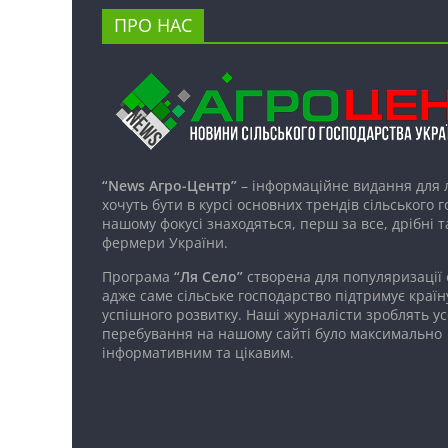
ПРО НАС
“News Агро-Центр”
– інформаційне видання для 
хочуть бути в курсі основних трендів сільського 
нашому фокусі знаходяться, перш за все, дрібні т
фермери України.
Програма
“Ля Село”
створена для популяризації
адже саме сільське господарство підтримує країн
успішного розвитку. Наші журналісти зроблять ус
перебування на нашому сайті було максимально
інформативним та цікавим.