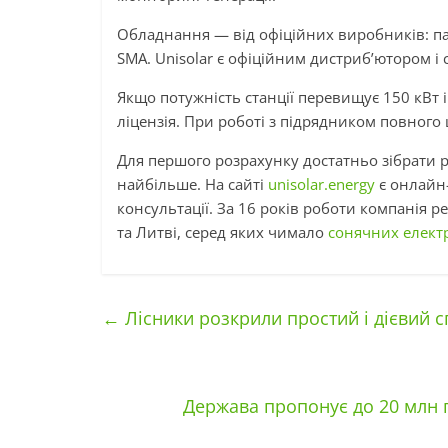
Обладнання — від офіційних виробників: панел
SMA. Unisolar є офіційним дистриб’ютором і 
Якщо потужність станції перевищує 150 кВт
ліцензія. При роботі з підрядником повного
Для першого розрахунку достатньо зібрати ра
найбільше. На сайті
unisolar.energy
є онлайн
консультації. За 16 років роботи компанія р
та Литві, серед яких чимало
сонячних електр
←
Лісники розкрили простий і дієвий сп
Держава пропонує до 20 млн 