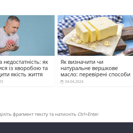
 недостатність: як
Як визначити чи
ися із хворобою та
натуральне вершкове
ити якість життя
масло: перевірені способи
25
04.04.2024
іліть фрагмент тексту та натисніть
Ctrl+Enter
.