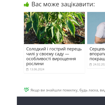
Вас може зацікавити:
Солодкий і гострий перець
Серцева
чилі у своєму саду —
впорат
особливості вирощення
покращ
рослини
24.02.20
13.06.2024
Якщо ви знайшли помилку, будь ласка, вид