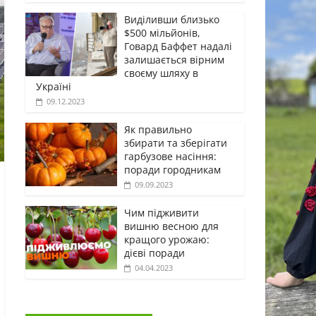
Виділивши близько
$500 мільйонів,
Говард Баффет надалі
залишається вірним
своєму шляху в
Україні
09.12.2023
Як правильно
збирати та зберігати
гарбузове насіння:
поради городникам
09.09.2023
Чим підживити
вишню весною для
кращого урожаю:
дієві поради
04.04.2023