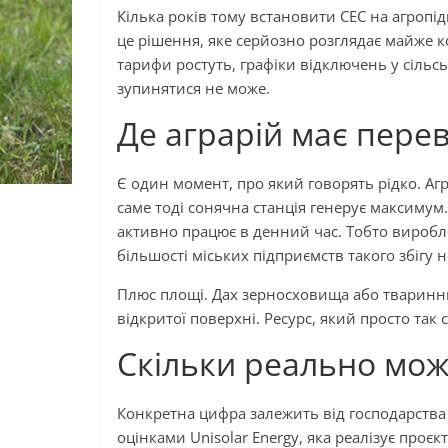
Кілька років тому встановити СЕС на агропі
це рішення, яке серйозно розглядає майже 
тарифи ростуть, графіки відключень у сільс
зупинятися не може.
Де аграрій має пере
Є один момент, про який говорять рідко. А
саме тоді сонячна станція генерує максимум.
активно працює в денний час. Тобто вироблен
більшості міських підприємств такого збігу н
Плюс площі. Дах зерносховища або тваринниц
відкритої поверхні. Ресурс, який просто так ст
Скільки реально мо
Конкретна цифра залежить від господарства 
оцінками Unisolar Energy, яка реалізує проєк