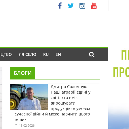
ИЦТВО
ЛЯ СЕЛО
RU
EN
БЛОГИ
Дмитро Соломчук:
Наші аграрії єдині у
світі, хто вміє
вирощувати
продукцію в умовах
сучасної війни й може навчити цього
інших
13.02.2026