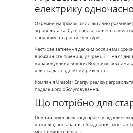
електрику одночасн
Окремий напрямок, який активно розвиваєть
агровольтаїка. Суть проста: сонячні панелі 
продовжують рости культури.
Часткове затінення деяким рослинам корисн
врожайність пшениці, у Франції — на ягідні
випаровування вологи. Водночас рослини о
ділянка дає подвійний результат.
Компанія Unisolar Energy реалізує агровольт
подальшого обслуговування.
Що потрібно для ста
Повний цикл реалізації проєкту під ключ в
дозволів, постачання обладнання, монтаж і 
моніторинг генерації.