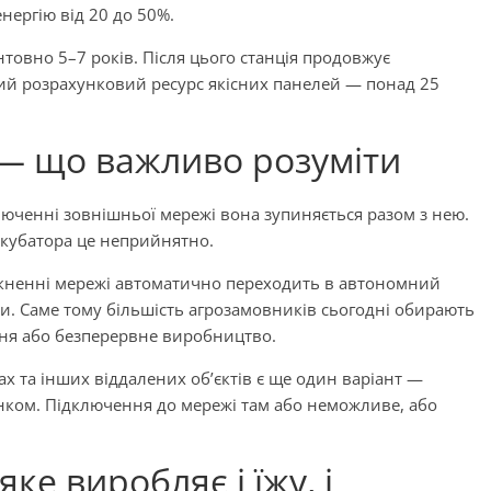
нергію від 20 до 50%.
нтовно 5–7 років. Після цього станція продовжує
ий розрахунковий ресурс якісних панелей — понад 25
 — що важливо розуміти
юченні зовнішньої мережі вона зупиняється разом з нею.
нкубатора це неприйнятно.
икненні мережі автоматично переходить в автономний
. Саме тому більшість агрозамовників сьогодні обирають
гання або безперервне виробництво.
ах та інших віддалених об’єктів є ще один варіант —
анком. Підключення до мережі там або неможливе, або
яке виробляє і їжу, і