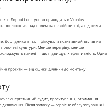
о
ся в Європі і поступово приходить в Україну —
встановлюються над полем на певній висоті, а під ними
е. Дослідники в Італії фіксували позитивний вплив на
 та овочеві культури. Менше перегріву, менше
холоджують панелі — що підвищує їх ефективність. Одна
аїчні проєкти — від оцінки ділянки до монтажу і
рту
ключає енергетичний аудит, проєктування, отримання
підключення. Після запуску — сервісне обслуговування і