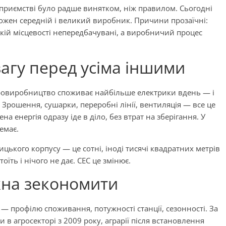
дприємстві було радше винятком, ніж правилом. Сьогодні
кожен середній і великий виробник. Причини прозаїчні:
ькій місцевості непередбачувані, а виробничий процес
вагу перед усіма іншими
гровиробництво споживає найбільше електрики вдень — і
 Зрошення, сушарки, переробні лінії, вентиляція — все це
а енергія одразу іде в діло, без втрат на зберігання. У
емає.
ького корпусу — це сотні, іноді тисячі квадратних метрів
оїть і нічого не дає. СЕС це змінює.
жна зекономити
— профілю споживання, потужності станції, сезонності. За
ти в агросекторі з 2009 року, аграрії після встановлення