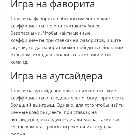
Игра на фаворита
Ставки на фаворитов обычно имеют низкие
коэффициенты, но они считаются более
безопасными. Чтобы найти ценные
коэффициенты при ставках на фаворитов, ищите
случаи, когда фаворит может победить с большим
отрывом, исходя из анализа статистики и сил
команд.
Игра на аутсайдера
Ставки на аутсайдеров обычно имеют высокие
коэффициенты и, следовательно, могут приносить
больший выигрыш. Однако, для того чтобы найти
ценные коэффициенты при ставках на
аутсайдеров, исследуйте детали матча, такие как
состав команд, травмы игроков и их текущая
форма.