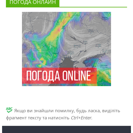
ПОГОДА ОНЛАЙН
Якщо ви знайшли помилку, будь ласка, виділіть
фрагмент тексту та натисніть
Ctrl+Enter
.