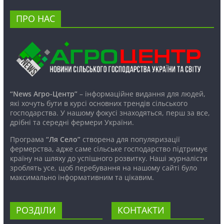
ПРО НАС
“News Агро-Центр”
– інформаційне видання для людей,
які хочуть бути в курсі основних трендів сільського
господарства. У нашому фокусі знаходяться, перш за все,
дрібні та середні фермери України.
Програма
“Ля Село”
створена для популяризації
фермерства, адже саме сільське господарство підтримує
країну на шляху до успішного розвитку. Наші журналісти
зроблять усе, щоб перебування на нашому сайті було
максимально інформативним та цікавим.
РОЗДІЛИ
КОНТАКТИ