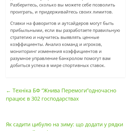
Разберитесь, сколько вы можете себе позволить
проиграть, и придерживайтесь своих лимитов.
Ставки на фаворитов и аутсайдеров могут быть
прибыльными, если вы разработаете правильную
стратегию и научитесь выявлять ценные
коэффициенты. Анализ команд и игроков,
мониторинг изменения коэффициентов и
разумное управление банкролом помогут вам
добиться успеха в мире спортивных ставок.
←
Техніка БФ “Жнива Перемоги”одночасно
працює в 302 господарствах
Як садити цибулю на зиму: що додати у рядки