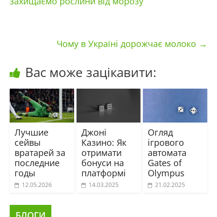
захищаємо рослини від морозу
Чому в Україні дорожчає молоко
→
Вас може зацікавити:
Лучшие
Джоні
Огляд
сейвы
Казино: Як
ігрового
вратарей за
отримати
автомата
последние
бонуси на
Gates of
годы
платформі
Olympus
12.05.2026
14.03.2025
21.02.2025
БЛОГИ