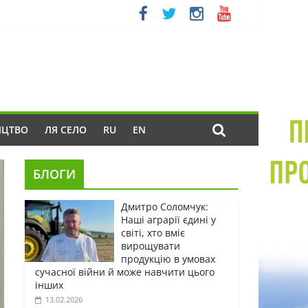
ИЦТВО
ЛЯ СЕЛО
RU
EN
БЛОГИ
Дмитро Соломчук:
Наші аграрії єдині у
світі, хто вміє
вирощувати
продукцію в умовах
сучасної війни й може навчити цього
інших
13.02.2026