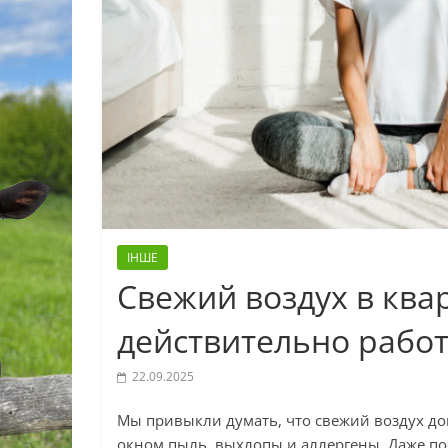
ІНШЕ
Свежий воздух в ква
действительно рабо
22.09.2025
Мы привыкли думать, что свежий воздух дом
окном пыль, выхлопы и аллергены. Даже пос