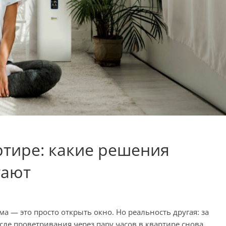
ртире: какие решения
тают
а — это просто открыть окно. Но реальность другая: за
ле проветривания через пару часов в квартире снова