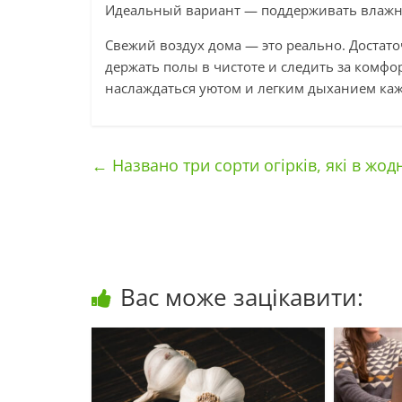
Идеальный вариант — поддерживать влажно
Свежий воздух дома — это реально. Достат
держать полы в чистоте и следить за комф
наслаждаться уютом и легким дыханием ка
←
Названо три сорти огірків, які в жод
Вас може зацікавити: