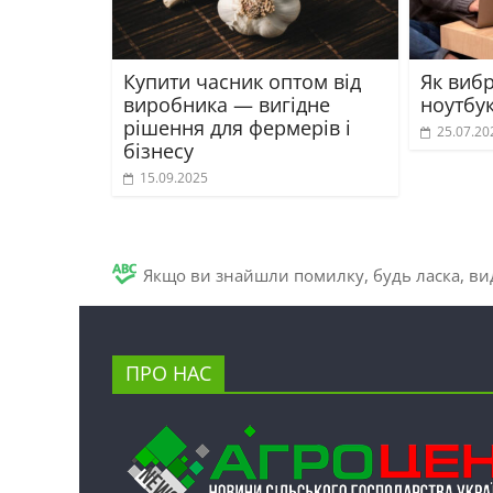
Купити часник оптом від
Як виб
виробника — вигідне
ноутбу
рішення для фермерів і
25.07.20
бізнесу
15.09.2025
Якщо ви знайшли помилку, будь ласка, вид
ПРО НАС