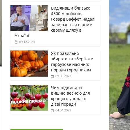
Виділивши близько
$500 мільйонів,
Говард Баффет надалі
залишається вірним
своєму шляху в
Україні
09.12.2023
Як правильно
збирати та зберігати
гарбузове насіння:
поради городникам
09.09.2023
Чим підживити
вишню весною для
кращого урожаю:
дієві поради
04.04.2023