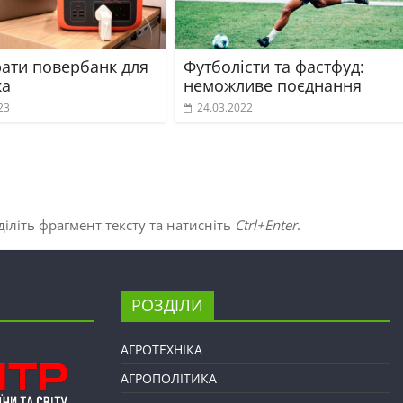
рати повербанк для
Футболісти та фастфуд:
ка
неможливе поєднання
23
24.03.2022
іліть фрагмент тексту та натисніть
Ctrl+Enter
.
РОЗДІЛИ
АГРОТЕХНІКА
АГРОПОЛІТИКА