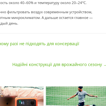
сть около 40–60% и температуру около 20–24°C.
очно фильтровать воздух современным устройством,
ортным микроклиматом. А дальше остается главное —
ждый день.
ному разі не підходять для консервації
Надійні конструкції для врожайного сезону