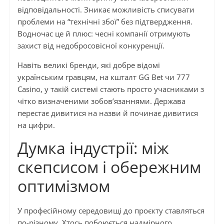
відповідальності. Зникає можливість списувати
проблеми на “технічні збої” без підтвердження.
Водночас це й плюс: чесні компанії отримують
захист від недобросовісної конкуренції.
Навіть великі бренди, які добре відомі
українським гравцям, на кшталт GG Bet чи 777
Casino, у такій системі стають просто учасниками з
чітко визначеними зобов’язаннями. Держава
перестає дивитися на назви й починає дивитися
на цифри.
Думка індустрії: між
скепсисом і обережним
оптимізмом
У професійному середовищі до проєкту ставляться
по-різному. Хтось побоюється надмірного