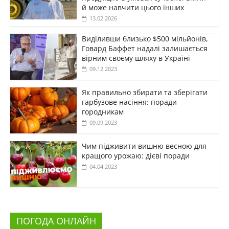
й може навчити цього інших
13.02.2026
Виділивши близько $500 мільйонів,
Говард Баффет надалі залишається
вірним своєму шляху в Україні
09.12.2023
Як правильно збирати та зберігати
гарбузове насіння: поради
городникам
09.09.2023
Чим підживити вишню весною для
кращого урожаю: дієві поради
04.04.2023
ПОГОДА ОНЛАЙН