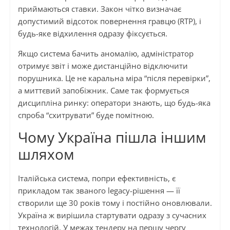
приймаються ставки. Закон чітко визначає
допустимий відсоток повернення гравцю (RTP), і
будь-яке відхилення одразу фіксується.
Якщо система бачить аномалію, адміністратор
отримує звіт і може дистанційно відключити
порушника. Це не каральна міра “після перевірки”,
а миттєвий запобіжник. Саме так формується
дисципліна ринку: оператори знають, що будь-яка
спроба “схитрувати” буде помітною.
Чому Україна пішла іншим
шляхом
Італійська система, попри ефективність, є
прикладом так званого legacy-рішення — її
створили ще 30 років тому і постійно оновлювали.
Україна ж вирішила стартувати одразу з сучасних
технологій. У межах тендеру на першу чергу