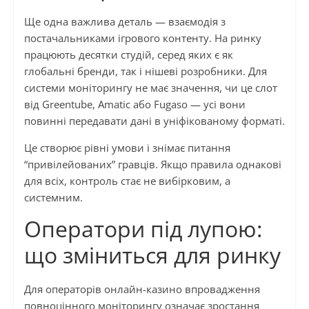
Ще одна важлива деталь — взаємодія з
постачальниками ігрового контенту. На ринку
працюють десятки студій, серед яких є як
глобальні бренди, так і нішеві розробники. Для
системи моніторингу не має значення, чи це слот
від Greentube, Amatic або Fugaso — усі вони
повинні передавати дані в уніфікованому форматі.
Це створює рівні умови і знімає питання
“привілейованих” гравців. Якщо правила однакові
для всіх, контроль стає не вибірковим, а
системним.
Оператори під лупою:
що зміниться для ринку
Для операторів онлайн-казино впровадження
повноцінного моніторингу означає зростання