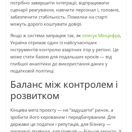
потрібно завершити інтеграції, відпрацювати
сценарії реагування, навчити персонал і, головне,
забезпечити стабільність. Помилки на старті
можуть дорого коштувати довірі.
Якщо ж система запрацює так, як
описує Мінцифра
,
Україна отримає один із найсучасніших
інструментів контролю азартних ігор у регіоні. Це
може стати базою для подальших кроків — від
глибшої аналітики до використання даних у
податковій політиці.
Баланс між контролем і
розвитком
Кінцева мета проєкту — не “задушити” ринок, а
зробити його керованим і передбачуваним. Для
держави це податки і репутація, для бізнесу —
зрозумілі правила, для гравців — більше захисту. У