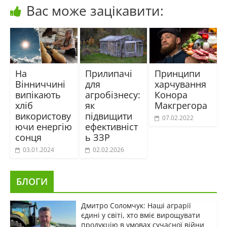
Вас може зацікавити:
На
Прилипачі
Принципи
Вінниччині
для
харчування
випікають
агробізнесу:
Конора
хліб
як
Макгрегора
використову
підвищити
07.02.2022
ючи енергію
ефективніст
сонця
ь ЗЗР
03.01.2024
02.02.2026
БЛОГИ
Дмитро Соломчук: Наші аграрії
єдині у світі, хто вміє вирощувати
продукцію в умовах сучасної війни