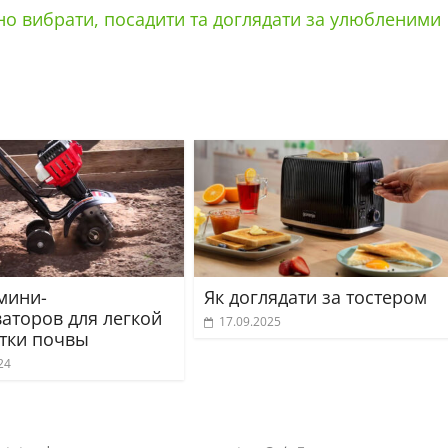
льно вибрати, посадити та доглядати за улюбленими
мини-
Як доглядати за тостером
ваторов для легкой
17.09.2025
тки почвы
24