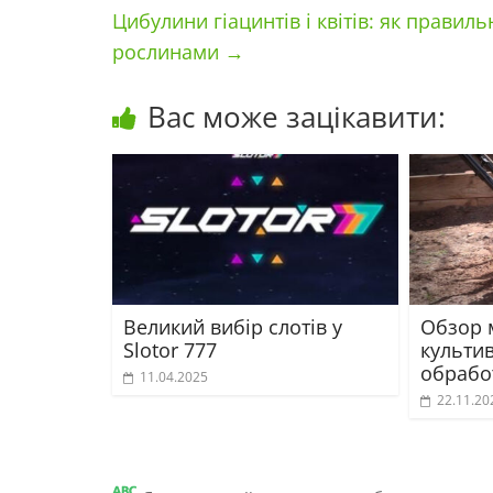
Цибулини гіацинтів і квітів: як прави
рослинами
→
Вас може зацікавити:
Великий вибір слотів у
Обзор 
Slotor 777
культи
обрабо
11.04.2025
22.11.20