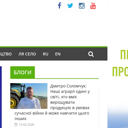
ИЦТВО
ЛЯ СЕЛО
RU
EN
БЛОГИ
Дмитро Соломчук:
Наші аграрії єдині у
світі, хто вміє
вирощувати
продукцію в умовах
сучасної війни й може навчити цього
інших
13.02.2026