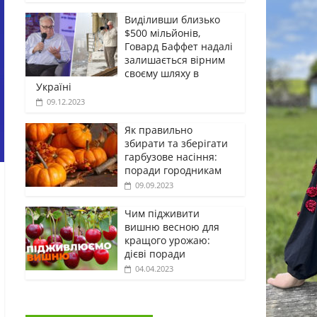
Виділивши близько
$500 мільйонів,
Говард Баффет надалі
залишається вірним
своєму шляху в
Україні
09.12.2023
Як правильно
збирати та зберігати
гарбузове насіння:
поради городникам
09.09.2023
Чим підживити
вишню весною для
кращого урожаю:
дієві поради
04.04.2023