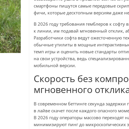
смартфоны пишутся самые передовые скрип
фичи, которые десктопным версиям даже н
В 2026 году требования гемблеров к софту 
к линии, им подавай мгновенный отклик, 
Разработчики софта ведут ожесточенную те
обычные утилиты в мощные интерактивные
темп игры и оценить новые стандарты опт
на свои устройства, ведь специализирован
мобильной версии.
Скорость без компро
мгновенного отклик
В современном беттинге секунда задержки 
в лайве скачет после каждого опасного моме
В 2026 году операторы массово переходят 
минимизируют пинг до микроскопических 