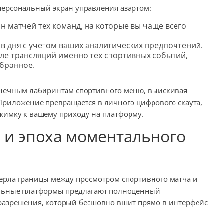
 персональный экран управления азартом:
н матчей тех команд, на которые вы чаще всего
в дня с учетом ваших аналитических предпочтений.
ле трансляций именно тех спортивных событий,
збранное.
онечным лабиринтам спортивного меню, выискивая
Приложение превращается в личного цифрового скаута,
жимку к вашему приходу на платформу.
 и эпоха моментального
ерла границы между просмотром спортивного матча и
льные платформы предлагают полноценный
разрешения, который бесшовно вшит прямо в интерфейс