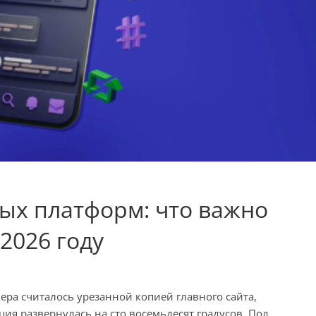
ых платформ: что важно
2026 году
ера считалось урезанной копией главного сайта,
ция развернулась на сто восемьдесят градусов. Под