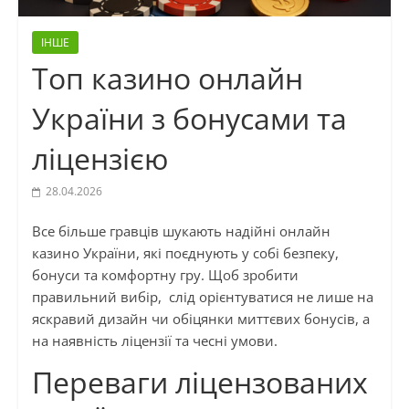
ІНШЕ
Топ казино онлайн
України з бонусами та
ліцензією
28.04.2026
Все більше гравців шукають надійні онлайн
казино України, які поєднують у собі безпеку,
бонуси та комфортну гру. Щоб зробити
правильний вибір, слід орієнтуватися не лише на
яскравий дизайн чи обіцянки миттєвих бонусів, а
на наявність ліцензії та чесні умови.
Переваги ліцензованих