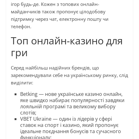
ігор будь-де. Кожен з топових онлайн-
майданчиків також пропонує цілодобову
підтримку через чат, електронну пошту чи
телефон.
Топ онлайн-казино для
гри
Серед найбільш надійних брендів, що
зарекомендували себе на українському ринку, слід
виділити:
Betking — нове українське казино онлайн,
яке швидко набирає популярності завдяки
лояльній програмі та великому вибору
слотів;
VBET Ukraine — один із лідерів у сфері
ставок на спорт і казино, який пропонує
ідеальне поєднання бонусів та сучасного
функціоналу;