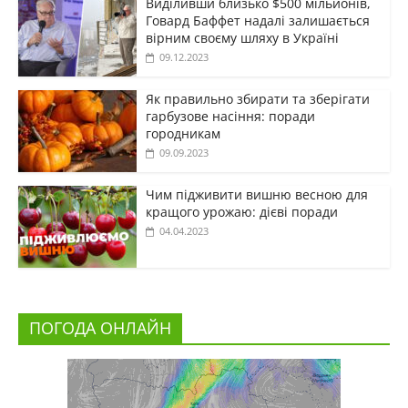
Виділивши близько $500 мільйонів,
Говард Баффет надалі залишається
вірним своєму шляху в Україні
09.12.2023
Як правильно збирати та зберігати
гарбузове насіння: поради
городникам
09.09.2023
Чим підживити вишню весною для
кращого урожаю: дієві поради
04.04.2023
ПОГОДА ОНЛАЙН