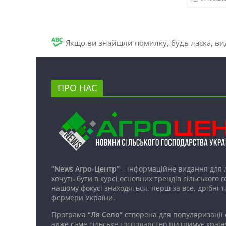
Якщо ви знайшли помилку, будь ласка, вид
ПРО НАС
“News Агро-Центр”
– інформаційне видання для 
хочуть бути в курсі основних трендів сільського 
нашому фокусі знаходяться, перш за все, дрібні т
фермери України.
Програма
“Ля Село”
створена для популяризації
адже саме сільське господарство підтримує країн