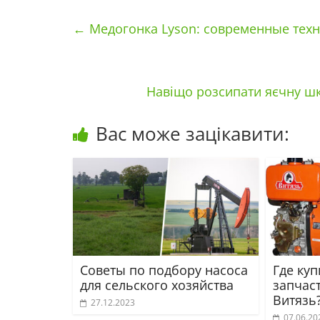
←
Медогонка Lyson: современные техн
Навіщо розсипати яєчну шк
Вас може зацікавити:
Советы по подбору насоса
Где ку
для сельского хозяйства
запчас
Витязь
27.12.2023
07.06.20