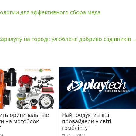
ологии для эффективного сбора меда
аралупу на городі: улюблене добриво садівників
пить оригинальные
Найпродуктивніші
ти на мотоблок
провайдери у світі
?
гемблінгу
24
28.11.2023