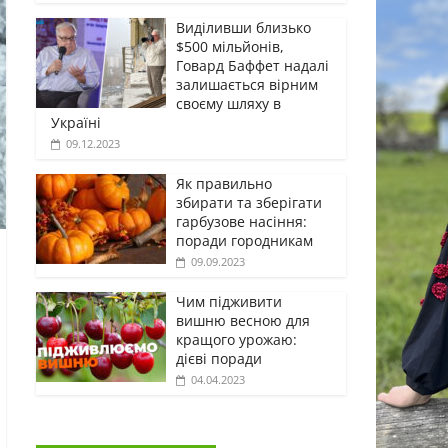
Виділивши близько
$500 мільйонів,
Говард Баффет надалі
залишається вірним
своєму шляху в
Україні
09.12.2023
Як правильно
збирати та зберігати
гарбузове насіння:
поради городникам
09.09.2023
Чим підживити
вишню весною для
кращого урожаю:
дієві поради
04.04.2023