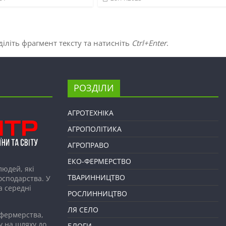
іліть фрагмент тексту та натисніть
Ctrl+Enter
.
РОЗДІЛИ
АГРОТЕХНІКА
АГРОПОЛІТИКА
АГРОПРАВО
ЕКО-ФЕРМЕРСТВО
людей, які
ТВАРИННИЦТВО
господарства. У
а середні
РОСЛИННИЦТВО
ЛЯ СЕЛО
 фермерства,
у на шляху до
БЛОГИ