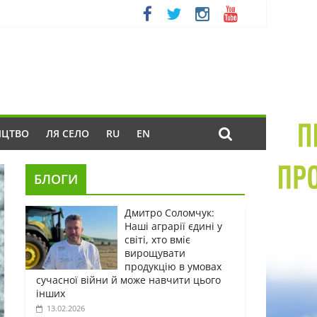
ИЦТВО
ЛЯ СЕЛО
RU
EN
БЛОГИ
Дмитро Соломчук:
Наші аграрії єдині у
світі, хто вміє
вирощувати
продукцію в умовах
сучасної війни й може навчити цього
інших
13.02.2026