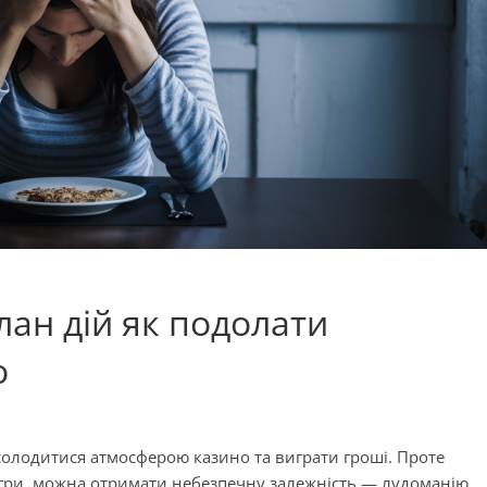
План дій як подолати
о
солодитися атмосферою казино та виграти гроші. Проте
 гри, можна отримати небезпечну залежність — лудоманію.