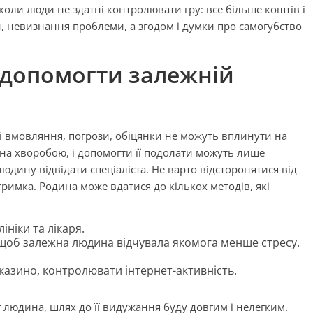
коли люди не здатні контролювати гру: все більше коштів і
, невизнання проблеми, а згодом і думки про самогубство
допомогти залежній
ні вмовляння, погрози, обіцянки не можуть вплинути на
а хворобою, і допомогти її подолати можуть лише
юдину відвідати спеціаліста. Не варто відсторонятися від
тримка. Родина може вдатися до кількох методів, які
ініки та лікаря.
щоб залежна людина відчувала якомога менше стресу.
 казино, контролювати інтернет-активність.
г людина, шлях до її видужання буду довгим і нелегким.