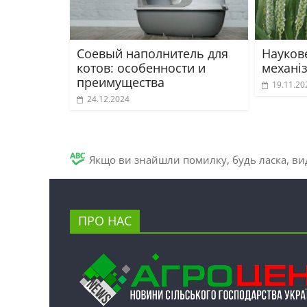
Соевый наполнитель для
Наукове
котов: особенности и
механі
преимущества
19.11.20
24.12.2024
Якщо ви знайшли помилку, будь ласка, вид
ПРО НАС