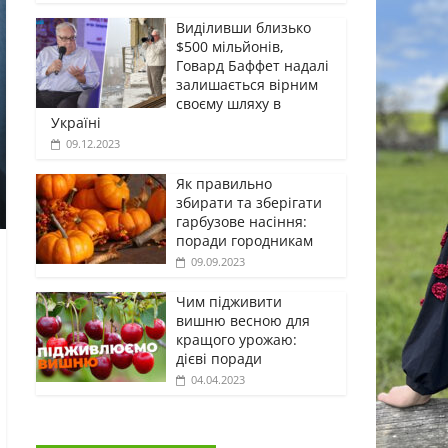
Виділивши близько
$500 мільйонів,
Говард Баффет надалі
залишається вірним
своєму шляху в
Україні
09.12.2023
Як правильно
збирати та зберігати
гарбузове насіння:
поради городникам
09.09.2023
Чим підживити
вишню весною для
кращого урожаю:
дієві поради
04.04.2023