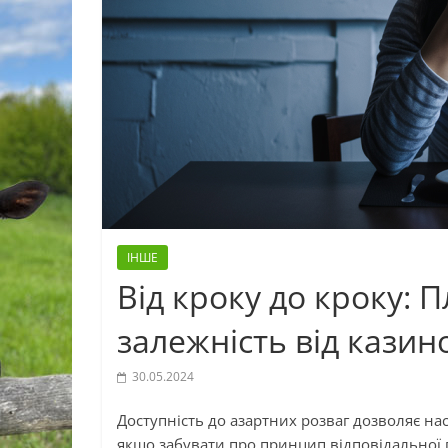
ІНШЕ
Від кроку до кроку: 
залежність від казин
30.05.2024
Доступність до азартних розваг дозволяє на
якщо забувати про принцип відповідальної