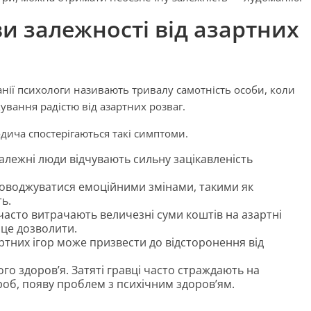
и залежності від азартних
нії психологи називають тривалу самотність особи, коли
ування радістю від азартних розваг.
одича спостерігаються такі симптоми.
Залежні люди відчувають сильну зацікавленість
роводжуватися емоційними змінами, такими як
ь.
часто витрачають величезні суми коштів на азартні
 це дозволити.
артних ігор може призвести до відсторонення від
о здоров’я. Затяті гравці часто страждають на
роб, появу проблем з психічним здоров’ям.