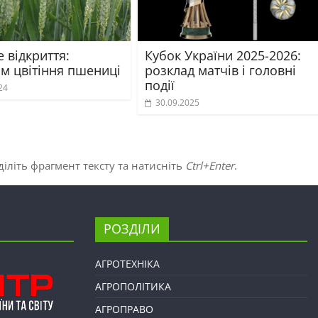
 відкриття:
Кубок України 2025-2026:
зм цвітіння пшениці
розклад матчів і головні
події
24
30.09.2025
іліть фрагмент тексту та натисніть
Ctrl+Enter
.
РОЗДІЛИ
АГРОТЕХНІКА
АГРОПОЛІТИКА
АГРОПРАВО