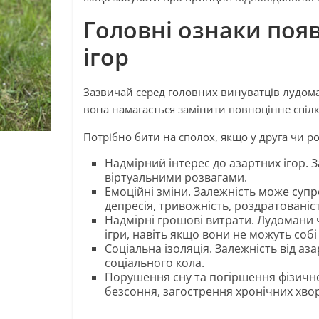
Головні ознаки появ
ігор
Зазвичай серед головних винуватців лудома
вона намагається замінити повноцінне спілк
Потрібно бити на сполох, якщо у друга чи р
Надмірний інтерес до азартних ігор. 
віртуальними розвагами.
Емоційні зміни. Залежність може суп
депресія, тривожність, роздратованіст
Надмірні грошові витрати. Лудомани 
ігри, навіть якщо вони не можуть собі
Соціальна ізоляція. Залежність від аз
соціального кола.
Порушення сну та погіршення фізичног
безсоння, загострення хронічних хво