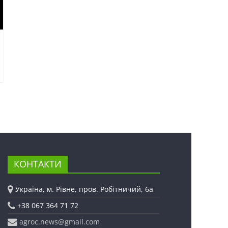
КОНТАКТИ
Україна, м. Рівне, пров. Робітничий, 6а
+38 067 364 71 72
agroc.news@gmail.com