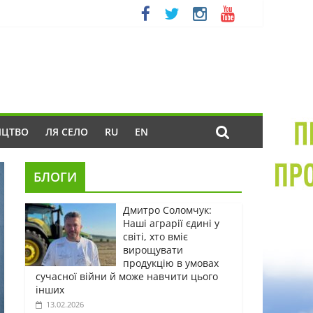
ИЦТВО
ЛЯ СЕЛО
RU
EN
БЛОГИ
Дмитро Соломчук:
Наші аграрії єдині у
світі, хто вміє
вирощувати
продукцію в умовах
сучасної війни й може навчити цього
інших
13.02.2026