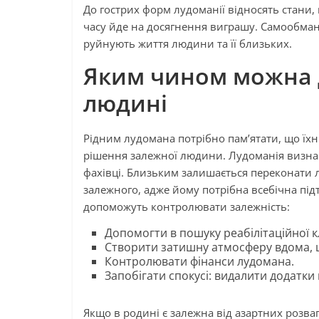
До гострих форм лудоманії відносять стани, 
часу йде на досягнення виграшу. Самообман
руйнують життя людини та її близьких.
Яким чином можна 
людині
Рідним лудомана потрібно пам’ятати, що їх
рішення залежної людини. Лудоманія визнан
фахівці. Близьким залишається переконати л
залежного, адже йому потрібна всебічна під
допоможуть контролювати залежність:
Допомогти в пошуку реабілітаційної кл
Створити затишну атмосферу вдома, 
Контролювати фінанси лудомана.
Запобігати спокусі: видалити додатки
Якщо в родині є залежна від азартних розва