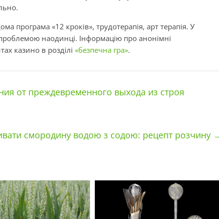
льно.
ма програма «12 кроків», трудотерапія, арт терапія. У
 проблемою наодинці. Інформацію про анонімні
тах казино в розділі
«безпечна гра»
.
ния от преждевременного выхода из строя
ивати смородину водою з содою: рецепт розчину