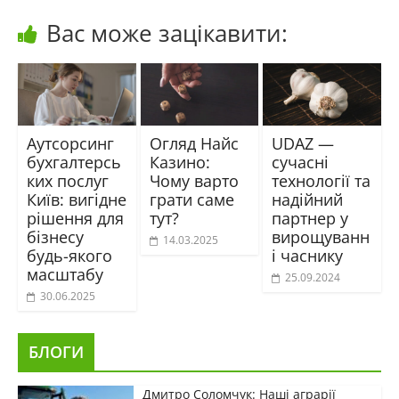
Вас може зацікавити:
Аутсорсинг
Огляд Найс
UDAZ —
бухгалтерсь
Казино:
сучасні
ких послуг
Чому варто
технології та
Київ: вигідне
грати саме
надійний
рішення для
тут?
партнер у
бізнесу
вирощуванн
14.03.2025
будь-якого
і часнику
масштабу
25.09.2024
30.06.2025
БЛОГИ
Дмитро Соломчук: Наші аграрії