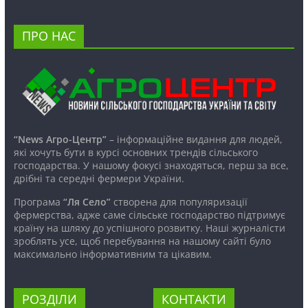
ПРО НАС
“News Агро-Центр”
– інформаційне видання для людей,
які хочуть бути в курсі основних трендів сільського
господарства. У нашому фокусі знаходяться, перш за все,
дрібні та середні фермери України.
Програма
“Ля Село”
створена для популяризації
фермерства, адже саме сільське господарство підтримує
країну на шляху до успішного розвитку. Наші журналісти
зроблять усе, щоб перебування на нашому сайті було
максимально інформативним та цікавим.
РОЗДІЛИ
КОНТАКТИ