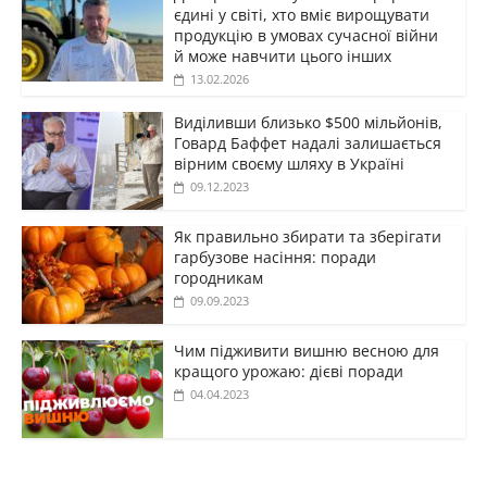
єдині у світі, хто вміє вирощувати
продукцію в умовах сучасної війни
й може навчити цього інших
13.02.2026
Виділивши близько $500 мільйонів,
Говард Баффет надалі залишається
вірним своєму шляху в Україні
09.12.2023
Як правильно збирати та зберігати
гарбузове насіння: поради
городникам
09.09.2023
Чим підживити вишню весною для
кращого урожаю: дієві поради
04.04.2023