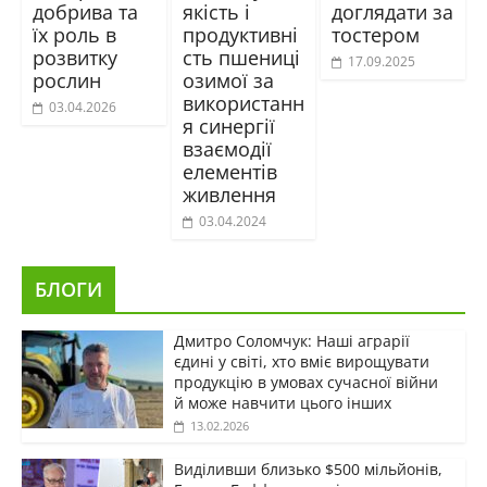
добрива та
якість і
доглядати за
їх роль в
продуктивні
тостером
розвитку
сть пшениці
17.09.2025
рослин
озимої за
використанн
03.04.2026
я синергії
взаємодії
елементів
живлення
03.04.2024
БЛОГИ
Дмитро Соломчук: Наші аграрії
єдині у світі, хто вміє вирощувати
продукцію в умовах сучасної війни
й може навчити цього інших
13.02.2026
Виділивши близько $500 мільйонів,