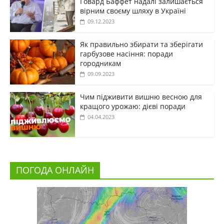
Говард Баффет надалі залишається
вірним своєму шляху в Україні
09.12.2023
Як правильно збирати та зберігати
гарбузове насіння: поради
городникам
09.09.2023
Чим підживити вишню весною для
кращого урожаю: дієві поради
04.04.2023
ПОГОДА ОНЛАЙН