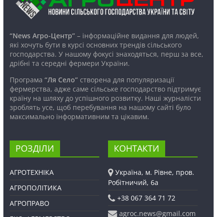
“News Агро-Центр”
– інформаційне видання для людей,
які хочуть бути в курсі основних трендів сільського
господарства. У нашому фокусі знаходяться, перш за все,
дрібні та середні фермери України.
Програма
“Ля Село”
створена для популяризації
фермерства, адже саме сільське господарство підтримує
країну на шляху до успішного розвитку. Наші журналісти
зроблять усе, щоб перебування на нашому сайті було
максимально інформативним та цікавим.
РОЗДІЛИ
КОНТАКТИ
АГРОТЕХНІКА
Україна, м. Рівне, пров.
Робітничий, 6а
АГРОПОЛІТИКА
+38 067 364 71 72
АГРОПРАВО
agroc.news@gmail.com