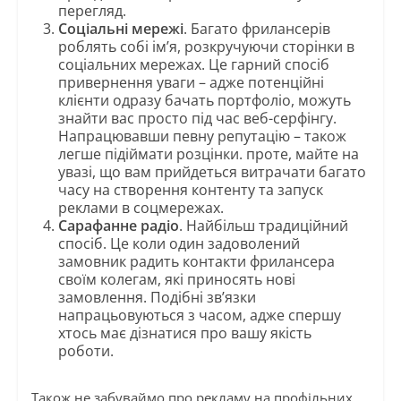
перегляд.
Соціальні мережі
. Багато фрилансерів
роблять собі ім’я, розкручуючи сторінки в
соціальних мережах. Це гарний спосіб
привернення уваги – адже потенційні
клієнти одразу бачать портфоліо, можуть
знайти вас просто під час веб-серфінгу.
Напрацювавши певну репутацію – також
легше підіймати розцінки. проте, майте на
увазі, що вам прийдеться витрачати багато
часу на створення контенту та запуск
реклами в соцмережах.
Сарафанне радіо
. Найбільш традиційний
спосіб. Це коли один задоволений
замовник радить контакти фрилансера
своїм колегам, які приносять нові
замовлення. Подібні зв’язки
напрацьовуються з часом, адже спершу
хтось має дізнатися про вашу якість
роботи.
Також не забуваймо про рекламу на профільних