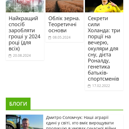
Найкращий
Облік зерна.
Секрети
спосіб
Теоретичні
сили
заробляти
основи
Холанда: три
гроші у 2024
порції на
08.05.2024
році (для
вечерю,
всіх)
окуляри для
сну, дієта
20.08.2024
Роналду,
генетика
батьків-
спортсменів
17.02.2022
БЛОГИ
Дмитро Соломчук: Наші аграрії
єдині у світі, хто вміє вирощувати
продукцію в умовах сучасної війни