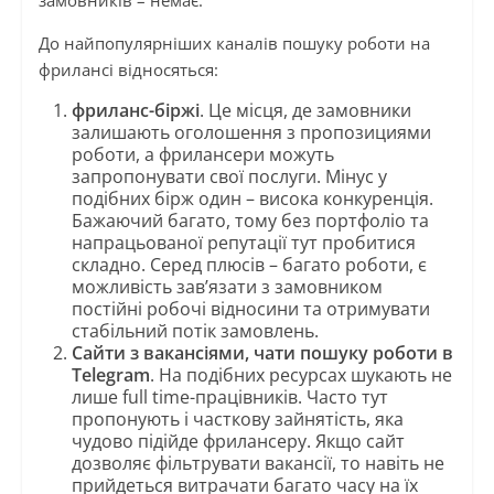
замовників – немає.
До найпопулярніших каналів пошуку роботи на
фрилансі відносяться:
фриланс-біржі
. Це місця, де замовники
залишають оголошення з пропозициями
роботи, а фрилансери можуть
запропонувати свої послуги. Мінус у
подібних бірж один – висока конкуренція.
Бажаючий багато, тому без портфоліо та
напрацьованої репутації тут пробитися
складно. Серед плюсів – багато роботи, є
можливість зав’язати з замовником
постійні робочі відносини та отримувати
стабільний потік замовлень.
Сайти з вакансіями, чати пошуку роботи в
Telegram
. На подібних ресурсах шукають не
лише full time-працівників. Часто тут
пропонують і часткову зайнятість, яка
чудово підійде фрилансеру. Якщо сайт
дозволяє фільтрувати вакансії, то навіть не
прийдеться витрачати багато часу на їх