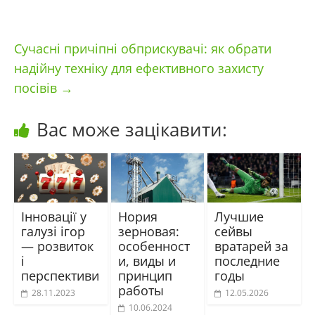
Сучасні причіпні обприскувачі: як обрати
надійну техніку для ефективного захисту
посівів
→
Вас може зацікавити:
Інновації у
Нория
Лучшие
галузі ігор
зерновая:
сейвы
— розвиток
особенност
вратарей за
і
и, виды и
последние
перспективи
принцип
годы
работы
28.11.2023
12.05.2026
10.06.2024