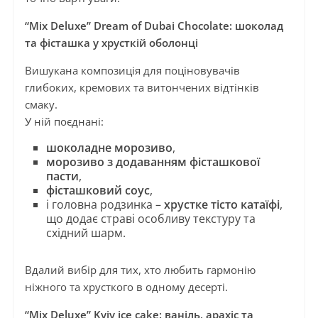
“Mix Deluxe” Dream of Dubai Chocolate: шоколад
та фісташка у хрусткій оболонці
Вишукана композиція для поціновувачів
глибоких, кремових та витончених відтінків
смаку.
У ній поєднані:
шоколадне морозиво
,
морозиво з додаванням фісташкової
пасти
,
фісташковий соус
,
і головна родзинка –
хрустке тісто катаїфі
,
що додає страві особливу текстуру та
східний шарм.
Вдалий вибір для тих, хто любить гармонію
ніжного та хрусткого в одному десерті.
“Mix Deluxe” Kyiv ice cake: ваніль, арахіс та