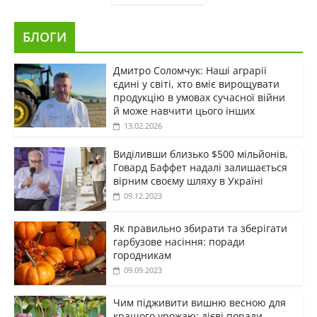
БЛОГИ
Дмитро Соломчук: Наші аграрії
єдині у світі, хто вміє вирощувати
продукцію в умовах сучасної війни
й може навчити цього інших
13.02.2026
Виділивши близько $500 мільйонів,
Говард Баффет надалі залишається
вірним своєму шляху в Україні
09.12.2023
Як правильно збирати та зберігати
гарбузове насіння: поради
городникам
09.09.2023
Чим підживити вишню весною для
кращого урожаю: дієві поради