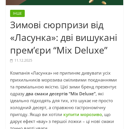
ІНШЕ
Зимові сюрпризи від
«Ласунка»: дві вишукані
прем’єри “Mix Deluxe”
11.12.2025
Компанія «Ласунка» не припиняє дивувати усіх
прихильників морозива сміливими поєднаннями
та преміальною якістю. Цієї зими бренд презентує
одразу
два смаки десертів “Mix Deluxe”
, які
ідеально підходять для тих, хто шукає не просто
холодний десерт, а справжню гастрономічну
пригоду. Якщо ви хотіли
купити морозиво
, що
дарує ефект «вау» з першої ложки – ці нові смаки
точно варті уваги.