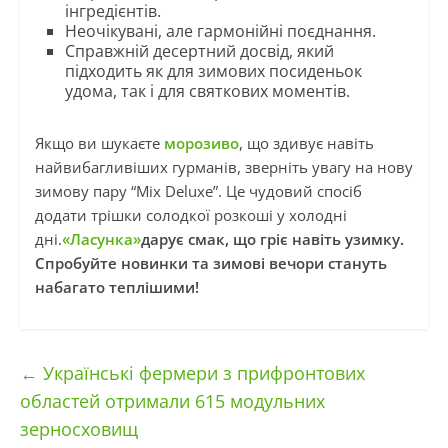
інгредієнтів.
Неочікувані, але гармонійні поєднання.
Справжній десертний досвід, який
підходить як для зимових посиденьок
удома, так і для святкових моментів.
Якщо ви шукаєте
морозиво
, що здивує навіть
найвибагливіших гурманів, зверніть увагу на нову
зимову пару “Mix Deluxe”. Це чудовий спосіб
додати трішки солодкої розкоші у холодні
дні.
«Ласунка»
дарує смак, що гріє навіть узимку.
Спробуйте новинки та зимові вечори стануть
набагато теплішими!
←
Українські фермери з прифронтових
областей отримали 615 модульних
зерносховищ