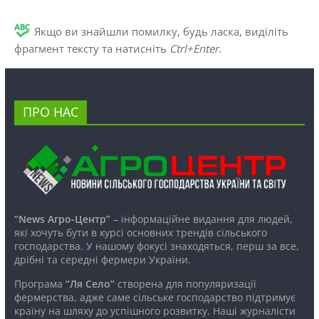
Якщо ви знайшли помилку, будь ласка, виділіть
фрагмент тексту та натисніть
Ctrl+Enter
.
ПРО НАС
“News Агро-Центр”
– інформаційне видання для людей,
які хочуть бути в курсі основних трендів сільського
господарства. У нашому фокусі знаходяться, перш за все,
дрібні та середні фермери України.
Програма
“Ля Село”
створена для популяризації
фермерства, адже саме сільське господарство підтримує
країну на шляху до успішного розвитку. Наші журналісти