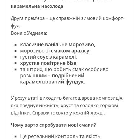
карамельна насолода
Друга прем’єра – це справжній зимовий комфорт-
фуд.
Вона об’єднала:
класичне ванільне морозиво
,
морозиво
зі смаком арахісу
,
густий
соус з карамелі
,
хрустке повітряне бізе
,
та штрих, що робить смак особливо
розкішним –
подрібнений
карамелізований фундук
.
У результаті виходить багатошарова композиція,
яка поєднує ніжність, хруст та солодко-горіхові
відтінки. Справжнє свято у кожній ложці.
Чому варто спробувати нові смаки?
Це ретельний контроль та якість