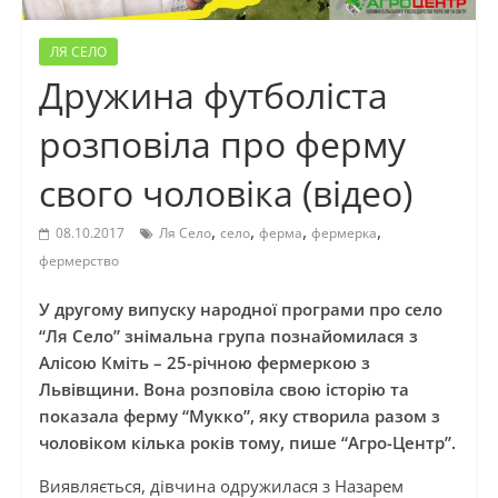
ЛЯ СЕЛО
Дружина футболіста
розповіла про ферму
свого чоловіка (відео)
,
,
,
,
08.10.2017
Ля Село
село
ферма
фермерка
фермерство
У другому випуску народної програми про село
“Ля Село” знімальна група познайомилася з
Алісою Кміть – 25-річною фермеркою з
Львівщини. Вона розповіла свою історію та
показала ферму “Мукко”, яку створила разом з
чоловіком кілька років тому, пише “Агро-Центр”.
Виявляється, дівчина одружилася з Назарем