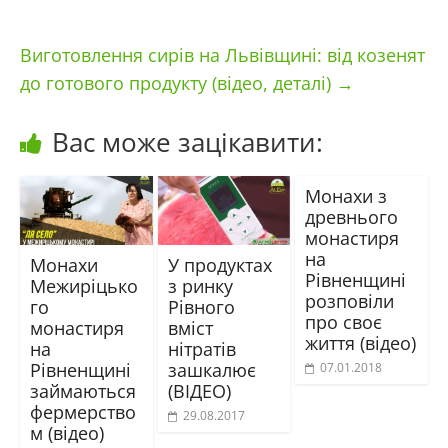
Виготовлення сирів на Львівщині: від козенят
до готового продукту (відео, деталі)
→
Вас може зацікавити:
Монахи з
древнього
монастиря
на
Монахи
У продуктах
Рівненщині
Межиріцько
з ринку
розповіли
го
Рівного
про своє
монастиря
вміст
життя (відео)
на
нітратів
Рівненщині
зашкалює
07.01.2018
займаються
(ВІДЕО)
фермерство
29.08.2017
м (відео)