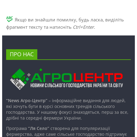
Якщо ви знайшли помилку, будь ласка, виділіть
фрагмент тексту та натисніть
Ctrl+Enter
.
ПРО НАС
“News Агро-Центр”
– інформаційне видання для людей,
які хочуть бути в курсі основних трендів сільського
господарства. У нашому фокусі знаходяться, перш за все,
дрібні та середні фермери України.
Програма
“Ля Село”
створена для популяризації
фермерства, адже саме сільське господарство підтримує