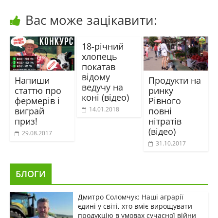
Вас може зацікавити:
18-річний
хлопець
покатав
відому
Напиши
Продукти на
ведучу на
статтю про
ринку
коні (відео)
фермерів і
Рівного
виграй
повні
14.01.2018
приз!
нітратів
(відео)
29.08.2017
31.10.2017
БЛОГИ
Дмитро Соломчук: Наші аграрії
єдині у світі, хто вміє вирощувати
продукцію в умовах сучасної війни