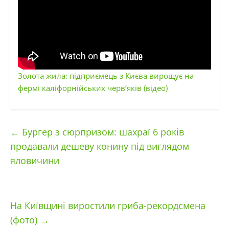
Золота жила: підприємець з Києва вирощує на
фермі каліфорнійських черв’яків (відео)
←
Бургер з сюрпризом: шахраї 6 років
продавали дешеву конину під виглядом
яловичини
На Київщині виростили гриба-рекордсмена
(фото)
→