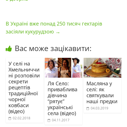
В Україні вже понад 250 тисяч гектарів
засіяли кукурудзою
→
Вас може зацікавити:
У селі на
Хмельниччи
ні розповіли
секрети
Ля Село:
Масляна у
рецептів
приваблива
селі: як
традиційної
дівчина
святкували
чорної
“рятує”
наші предки
ковбаси
українські
04.03.2019
(відео)
села (відео)
02.02.2018
04.11.2017