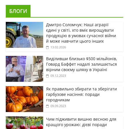
БЛОГИ
Дмитро Соломчук: Наші аграрії
єдині у світі, хто вміє вирощувати
продукцію в умовах сучасної війни
й може навчити цього інших
13.02.2026
Виділивши близько $500 мільйонів,
Говард Баффет надалі залишається
вірним своєму шляху в Україні
09.12.2023
Як правильно збирати та зберігати
гарбузове насіння: поради
городникам
09.09.2023
Чим підживити вишню весною для
кращого урожаю: дієві поради