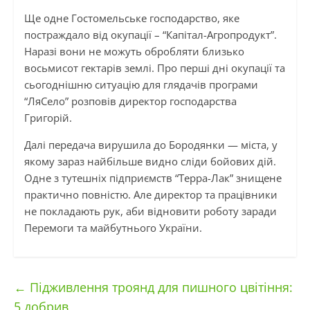
Ще одне Гостомельське господарство, яке
постраждало від окупації – “Капітал-Агропродукт”.
Наразі вони не можуть обробляти близько
восьмисот гектарів землі. Про перші дні окупації та
сьогоднішню ситуацію для глядачів програми
“ЛяСело” розповів директор господарства
Григорій.
Далі передача вирушила до Бородянки — міста, у
якому зараз найбільше видно сліди бойових дій.
Одне з тутешніх підприємств “Терра-Лак” знищене
практично повністю. Але директор та працівники
не покладають рук, аби відновити роботу заради
Перемоги та майбутнього України.
←
Підживлення троянд для пишного цвітіння:
5 добрив