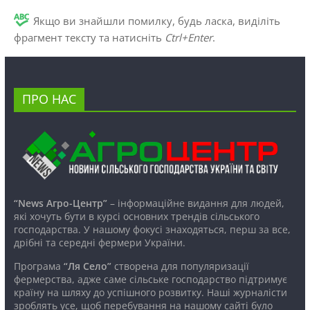
Якщо ви знайшли помилку, будь ласка, виділіть
фрагмент тексту та натисніть
Ctrl+Enter
.
ПРО НАС
“News Агро-Центр”
– інформаційне видання для людей,
які хочуть бути в курсі основних трендів сільського
господарства. У нашому фокусі знаходяться, перш за все,
дрібні та середні фермери України.
Програма
“Ля Село”
створена для популяризації
фермерства, адже саме сільське господарство підтримує
країну на шляху до успішного розвитку. Наші журналісти
зроблять усе, щоб перебування на нашому сайті було