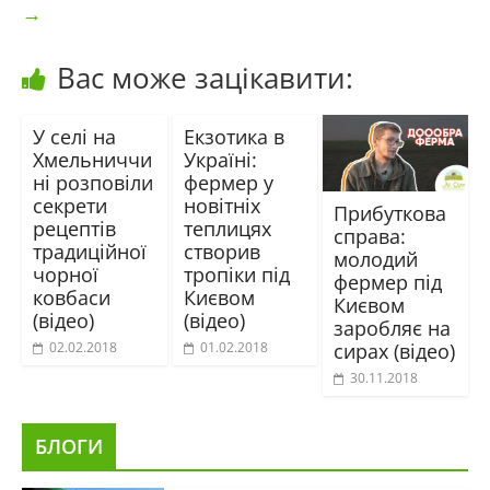
→
Вас може зацікавити:
У селі на
Екзотика в
Хмельниччи
Україні:
ні розповіли
фермер у
секрети
новітніх
Прибуткова
рецептів
теплицях
справа:
традиційної
створив
молодий
чорної
тропіки під
фермер під
ковбаси
Києвом
Києвом
(відео)
(відео)
заробляє на
сирах (відео)
02.02.2018
01.02.2018
30.11.2018
БЛОГИ