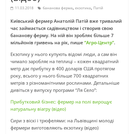
,
,
11.03.2018
бананова ферма
екзотика
Патій
Київський фермер Анатолій Патій вже тривалий
час займається садівництвом і створив свою
бананову ферму. На ній він зробляє більше 7
мільйонів гривень на рік, пише
“Агро-Центр”
.
Екзотику у нього купують відомі люди, а сам він
чимало заробляє на теплиці – кожен квадратний
метр дає прибутку в 400 доларів США протягом
року, всього у нього більше 700 квадратних
метрів з різноманітними рослинами. Детальніше
дивіться у випуску програми “Ля Село”:
Прибутковий бізнес: фермер на полі вирощує
натуральну віагру (відео)
Сири з віскі і трюфелями: на Львівщині молоді
фермери виготовляють екзотику (відео)