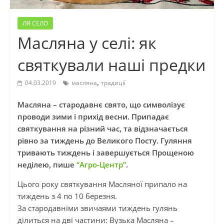
ЛЯ СЕЛО
Масляна у селі: як
святкували наші предки
,
04.03.2019
масляна
традиції
Масляна – стародавнє свято, що символізує
проводи зими
і
прихід весни. Припадає
святкування на різний час, та відзначається
рівно за тиждень до Великого Посту.
Гуляння
тривають
тиждень і завершується Прощеною
неділею, пише
“Агро-Центр”
.
Цього року святкування Масляної припало на
тиждень з 4 по 10 березня.
За стародавніми звичаями тиждень гулянь
ділиться на дві частини: Вузька Масляна –