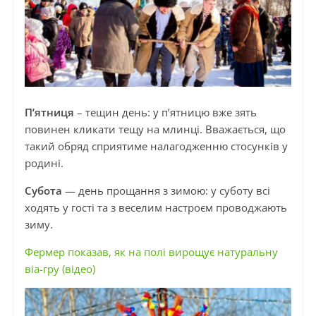
П’ятниця
– тещин день: у п’ятницю вже зять
повинен кликати тещу на млинці. Вважається, що
такий обряд сприятиме налагодженню стосунків у
родині.
Субота
— день прощання з зимою: у суботу всі
ходять у гості та з веселим настроєм проводжають
зиму.
Фермер показав, як на полі вирощує натуральну
віа-гру (відео)