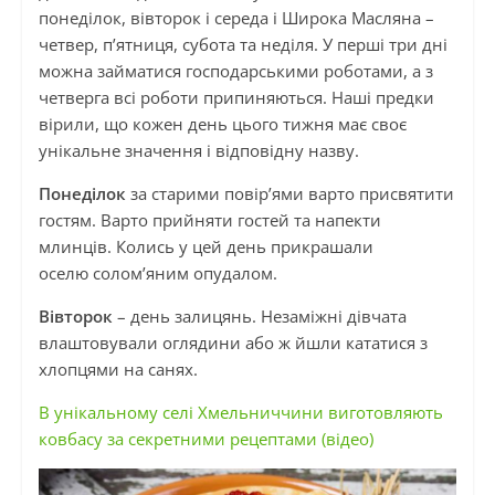
понеділок, вівторок і середа і Широка Масляна –
четвер, п’ятниця, субота та неділя. У перші три дні
можна займатися господарськими роботами, а з
четверга всі роботи припиняються. Наші предки
вірили, що кожен день цього тижня має своє
унікальне значення і відповідну назву.
Понеділок
за старими
повір’ями варто присвятити
гостям. Варто прийняти гостей та напекти
млинців. Колись у цей день прикрашали
оселю
солом’яним опудалом
.
Вівторок
– день залицянь. Незаміжні дівчата
влаштовували оглядини або ж йшли кататися з
хлопцями на санях.
В унікальному селі Хмельниччини виготовляють
ковбасу за секретними рецептами (відео)