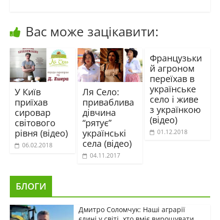
Вас може зацікавити:
Французьки
й агроном
переїхав в
українське
У Київ
Ля Село:
село і живе
приїхав
приваблива
з українкою
сировар
дівчина
(відео)
світового
“рятує”
рівня (відео)
українські
01.12.2018
села (відео)
06.02.2018
04.11.2017
БЛОГИ
Дмитро Соломчук: Наші аграрії
єдині у світі, хто вміє вирощувати