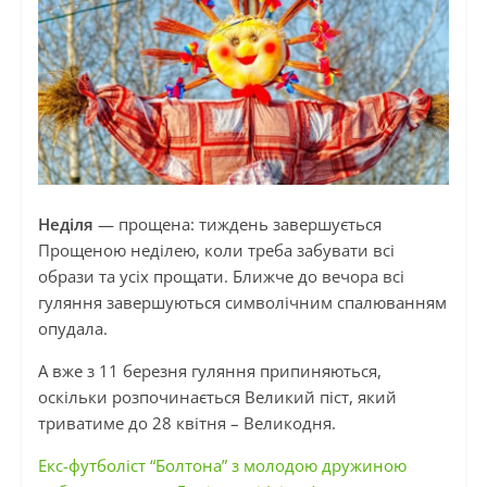
Неділя
—
прощена: тиждень завершується
Прощеною неділею, коли треба забувати всі
образи та усіх прощати. Ближче до вечора всі
гуляння завершуються символічним спалюванням
опудала.
А вже з 11 березня гуляння припиняються,
оскільки розпочинається Великий піст, який
триватиме до 28 квітня – Великодня.
Екс-футболіст “Болтона” з молодою дружиною