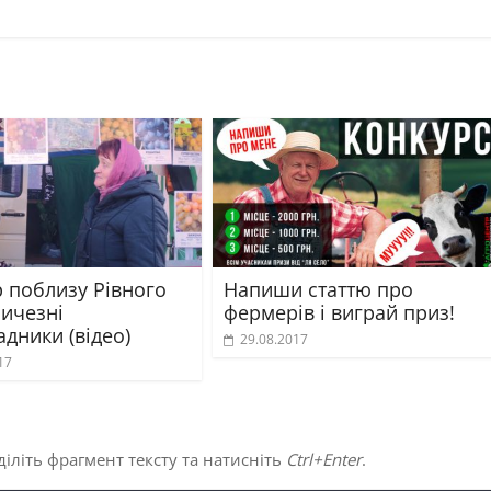
 поблизу Рівного
Напиши статтю про
личезні
фермерів і виграй приз!
дники (відео)
29.08.2017
17
іліть фрагмент тексту та натисніть
Ctrl+Enter
.