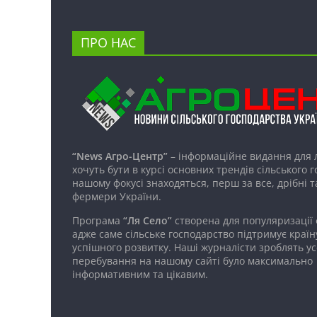
ПРО НАС
“News Агро-Центр”
– інформаційне видання для 
хочуть бути в курсі основних трендів сільського 
нашому фокусі знаходяться, перш за все, дрібні т
фермери України.
Програма
“Ля Село”
створена для популяризації
адже саме сільське господарство підтримує країн
успішного розвитку. Наші журналісти зроблять ус
перебування на нашому сайті було максимально
інформативним та цікавим.