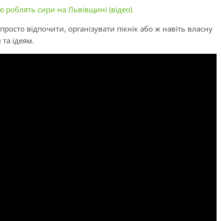
ю роблять сири на Львівщині (відео)
росто відпочити, організувати пікнік або ж навіть власну
та ідеям.