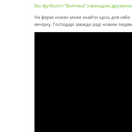
Екс-футболіст “Болтона” з молодою дружино
На фермі кожен може знайти щось для себе: п
вечірку. Господарі завжди раді новим людям 