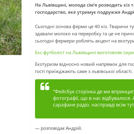
На Львівщині, молода сім’я розводить кіз 
господарство, яке утримує подружжя Андр
Сьогодні основа ферми це 40 кіз. Тварини т
здавали молоко на
переробку
та це не прин
сьогодні фермери роблять акцент на екотури
Екс-футболіст на Львівщині виготовляє сири 
Екотуризм відносно новий напрямок для гос
гості приїжджають саме з львівської област
“Фейсбук сторінка де ми
впринцип
фотографії, що в нас відбувалося.
сарафане радіо. насправді всім ту
— розповідає Андрій.