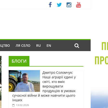
ИЦТВО
ЛЯ СЕЛО
RU
EN
БЛОГИ
Дмитро Соломчук:
Наші аграрії єдині у
світі, хто вміє
вирощувати
продукцію в умовах
сучасної війни й може навчити цього
інших
13.02.2026