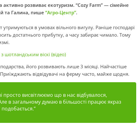
та активно розвиває екотуризм. “Cozy Farm” — сімейне
ій та Галина, пише
“Агро-Центр”
.
ут утримуються в умовах вільного вигулу. Раніше господарі
осить достатнього прибутку, а часу забирає чимало. Тому
змі.
з шотландським віскі (відео)
подарства, його розвивають лише 3 місяці. Найчастіше
і. Приїжджають відвідувачі на ферму часто, майже щодня.
і
просто висвітлюємо що в нас відбувалося,
 Але в загальному думаю в більшості працює якраз
т подобається.”