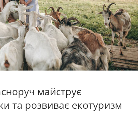
сноруч майструє
ки та розвиває екотуризм