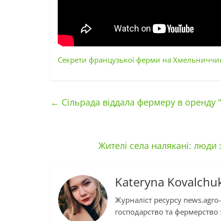
Секрети французької ферми на Хмельниччині
←
Сільрада віддала фермеру в оренду “
Жителі села налякані: люди
Kateryna Kovalchu
Журналіст ресурсу news.agro-
господарство та фермерство :