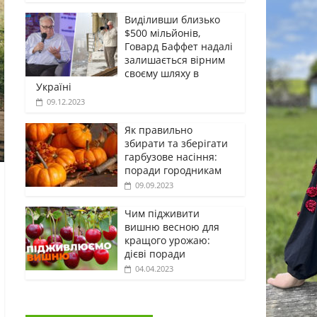
Виділивши близько
$500 мільйонів,
Говард Баффет надалі
залишається вірним
своєму шляху в
Україні
09.12.2023
Як правильно
збирати та зберігати
гарбузове насіння:
поради городникам
09.09.2023
Чим підживити
вишню весною для
кращого урожаю:
дієві поради
04.04.2023