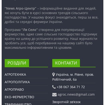
“News Агро-Центр”
– інформаційне видання для людей,
які хочуть бути в курсі основних трендів сільського
господарства. У нашому фокусі знаходяться, перш за все,
дрібні та середні фермери України.
Програма
“Ля Село”
створена для популяризації
фермерства, адже саме сільське господарство підтримує
країну на шляху до успішного розвитку. Наші журналісти
зроблять усе, щоб перебування на нашому сайті було
максимально інформативним та цікавим.
РОЗДІЛИ
КОНТАКТИ
АГРОТЕХНІКА
Україна, м. Рівне, пров.
Робітничий, 6а
АГРОПОЛІТИКА
+38 067 364 71 72
АГРОПРАВО
agroc.news@gmail.com
ЕКО-ФЕРМЕРСТВО
Зворотній зв’язок
ТВАРИННИЦТВО