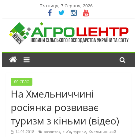
П’ятниця, 7 Серпня, 2026
ЛЯ СЕЛО
На Хмельниччині
росіянка розвиває
туризм з кіньми (відео)
,
,
,
14.01.2018
розвиток
сім’я
туризм
Хмельницький