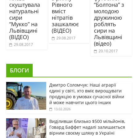
скуштувала
Рівного
“Болтона” з
натуральні
вміст
молодою
сири
нітратів
дружиною
“Мукко” на
зашкалює
роблять
Львівщині
(ВІДЕО)
сири на
(ВІДЕО)
Львівщині
29.08.2017
(відео)
29.08.2017
20.10.2017
БЛОГИ
Дмитро Соломчук: Наші аграрії
єдині у світі, хто вміє вирощувати
продукцію в умовах сучасної війни
й може навчити цього інших
13.02.2026
Виділивши близько $500 мільйонів,
Говард Баффет надалі залишається
вірним своєму шляху в Україні