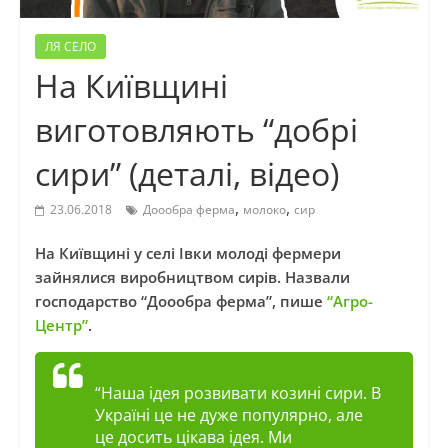
ЛЯ СЕЛО
На Київщині
виготовляють “добрі
сири” (деталі, відео)
,
,
23.06.2018
Доообра ферма
молоко
сир
На Київщині у селі Івки молоді фермери
зайнялися виробництвом сирів. Назвали
господарство “Доообра ферма”, пише
“Агро-
Центр”
.
“Наша ідея розвивати козині сири. В
Україні це не дуже популярно, але
це досить цікава ідея. Ми