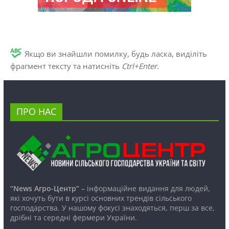
Якщо ви знайшли помилку, будь ласка, виділіть
фрагмент тексту та натисніть
Ctrl+Enter
.
ПРО НАС
“News Агро-Центр”
– інформаційне видання для людей,
які хочуть бути в курсі основних трендів сільського
господарства. У нашому фокусі знаходяться, перш за все,
дрібні та середні фермери України.