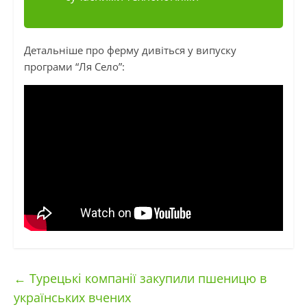
Детальніше про ферму дивіться у випуску
програми “Ля Село”:
←
Турецькі компанії закупили пшеницю в
українських вчених