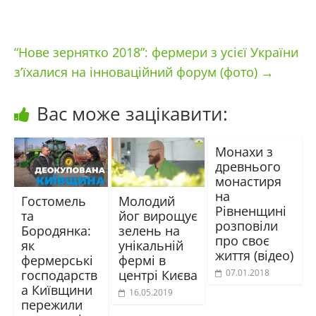
“Нове зернятко 2018”: фермери з усієї України
з’їхалися на інноваційний форум (фото)
→
Вас може зацікавити:
Монахи з
древнього
монастиря
на
Гостомель
Молодий
Рівненщині
та
йог вирощує
розповіли
Бородянка:
зелень на
про своє
як
унікальній
життя (відео)
фермерські
фермі в
господарств
центрі Києва
07.01.2018
а Київщини
16.05.2019
пережили