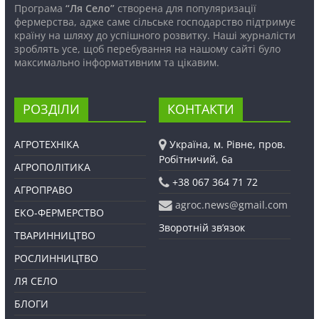
Програма
“Ля Село”
створена для популяризації
фермерства, адже саме сільське господарство підтримує
країну на шляху до успішного розвитку. Наші журналісти
зроблять усе, щоб перебування на нашому сайті було
максимально інформативним та цікавим.
РОЗДІЛИ
КОНТАКТИ
АГРОТЕХНІКА
Україна, м. Рівне, пров.
Робітничий, 6а
АГРОПОЛІТИКА
+38 067 364 71 72
АГРОПРАВО
agroc.news@gmail.com
ЕКО-ФЕРМЕРСТВО
Зворотній зв’язок
ТВАРИННИЦТВО
РОСЛИННИЦТВО
ЛЯ СЕЛО
БЛОГИ