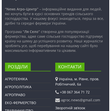
“News Агро-Центр”
– інформаційне видання для людей,
які хочуть бути в курсі основних трендів сільського
господарства. У нашому фокусі знаходяться, перш за все,
дрібні та середні фермери України.
Програма
“Ля Село”
створена для популяризації
фермерства, адже саме сільське господарство підтримує
країну на шляху до успішного розвитку. Наші журналісти
зроблять усе, щоб перебування на нашому сайті було
максимально інформативним та цікавим.
РОЗДІЛИ
КОНТАКТИ
АГРОТЕХНІКА
Україна, м. Рівне, пров.
Робітничий, 6а
АГРОПОЛІТИКА
+38 067 364 71 72
АГРОПРАВО
agroc.news@gmail.com
ЕКО-ФЕРМЕРСТВО
Зворотній зв’язок
ТВАРИННИЦТВО