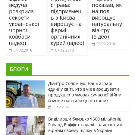
ведуча
справа:
показав, як
розкрила
підприємец
на полі
секрети
ь з Києва
вирощує
української
вирощує на
натуральну
чорної
фермі
віа-гру
ковбаси
органічних
(відео)
(відео)
курей (відео)
08.02.2018
01.02.2018
07.12.2018
БЛОГИ
Дмитро Соломчук: Наші аграрії
єдині у світі, хто вміє вирощувати
продукцію в умовах сучасної війни
й може навчити цього інших
13.02.2026
Виділивши близько $500 мільйонів,
Говард Баффет надалі залишається
вірним своєму шляху в Україні