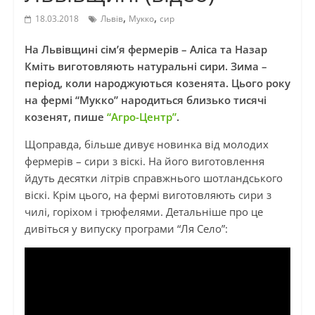
,
,
18.03.2018
Львів
Мукко
сир
На Львівщині сім’я фермерів – Аліса та Назар
Кміть виготовляють натуральні сири. Зима –
період, коли народжуються козенята. Цього року
на фермі “Мукко” народиться близько тисячі
козенят, пише
“Агро-Центр”
.
Щоправда, більше дивує новинка від молодих
фермерів – сири з віскі. На його виготовлення
йдуть десятки літрів справжнього шотландського
віскі. Крім цього, на фермі виготовляють сири з
чилі, горіхом і трюфелями. Детальніше про це
дивіться у випуску програми “Ля Село”: