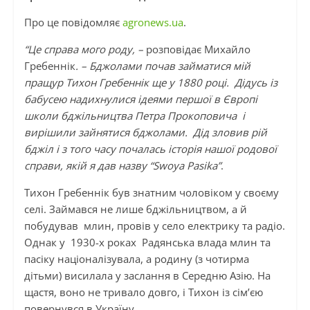
Про це повідомляє
agronews.ua
.
“Це справа мого роду, –
розповідає Михайло
Гребеннік
. – Бджолами почав займатися мій
пращур Тихон Гребеннік ще у 1880 році. Дідусь із
бабусею надихнулися ідеями першої в Європі
школи бджільництва Петра Прокоповича і
вирішили зайнятися бджолами. Дід зловив рій
бджіл і з того часу почалась історія нашої родової
справи, якій я дав назву “Swoya Pasika”
.
Тихон Гребеннік був знатним чоловіком у своєму
селі. Займався не лише бджільництвом, а й
побудував млин, провів у село електрику та радіо.
Однак у 1930-х роках Радянська влада млин та
пасіку націоналізувала, а родину (з чотирма
дітьми) висилала у заслання в Середню Азію. На
щастя, воно не тривало довго, і Тихон із сім’єю
повернувся в Україну.