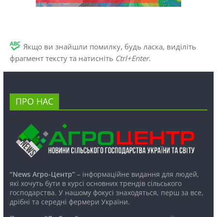
Якщо ви знайшли помилку, будь ласка, виділіть
фрагмент тексту та натисніть
Ctrl+Enter
.
ПРО НАС
“News Агро-Центр”
– інформаційне видання для людей,
які хочуть бути в курсі основних трендів сільського
господарства. У нашому фокусі знаходяться, перш за все,
дрібні та середні фермери України.