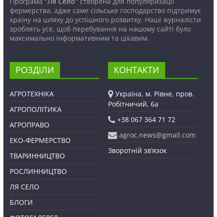
Програма
“Ля Село”
створена для популяризації
фермерства, адже саме сільське господарство підтримує
країну на шляху до успішного розвитку. Наші журналісти
зроблять усе, щоб перебування на нашому сайті було
максимально інформативним та цікавим.
РОЗДІЛИ
КОНТАКТИ
АГРОТЕХНІКА
Україна, м. Рівне, пров.
Робітничий, 6а
АГРОПОЛІТИКА
+38 067 364 71 72
АГРОПРАВО
agroc.news@gmail.com
ЕКО-ФЕРМЕРСТВО
Зворотній зв’язок
ТВАРИННИЦТВО
РОСЛИННИЦТВО
ЛЯ СЕЛО
БЛОГИ