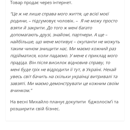
Товар продає через інтернет.
“Це ж не лише справа мого життя, це всієї моєї
родини,
– підсумовує чоловік. –
Я не можу просто
взяти й закрити. До того ж мені багато
допомагають друзі, знайомі, партнери. А ще –
найбільше, що мене мотивує – окупанти не можуть
таким чином знищити нас. Ми маємо кожний раз
підійматися, коли падаємо. У мене є приклад мого
прадіда. Він після висилок відновив справу, то
мені буде гріх не відродити її тут, в Україні. Нехай
увесь світ бачить на скільки українці витривалі та
завзяті. Ми маємо демонструвати це кожним своїм
вчинком.”
На весні Михайло планує докупити бджолосім’ї та
розширити свій бізнес.