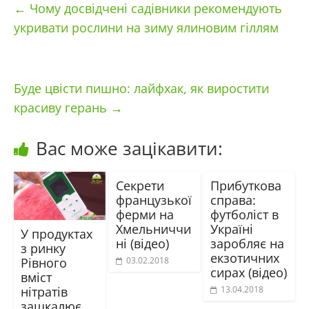
←
Чому досвідчені садівники рекомендують
укривати рослини на зиму ялиновим гіллям
Буде цвісти пишно: лайфхак, як виростити
красиву герань
→
Вас може зацікавити:
Секрети
Прибуткова
французької
справа:
ферми на
футболіст в
Хмельниччи
Україні
У продуктах
ні (відео)
заробляє на
з ринку
екзотичних
Рівного
03.02.2018
сирах (відео)
вміст
нітратів
13.04.2018
зашкалює