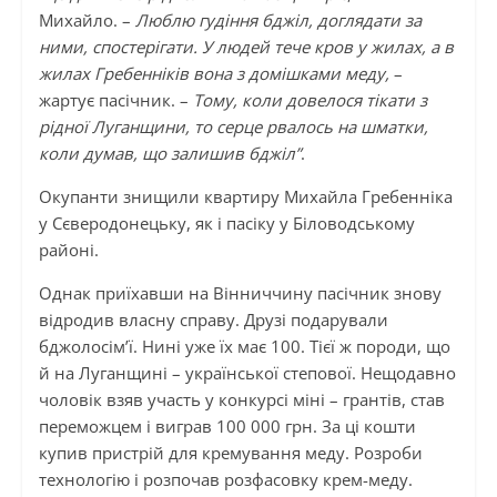
Михайло. –
Люблю гудіння бджіл, доглядати за
ними, спостерігати. У людей тече кров у жилах, а в
жилах Гребенніків вона з домішками меду,
–
жартує пасічник. –
Тому, коли довелося тікати з
рідної Луганщини, то серце рвалось на шматки,
коли думав, що залишив бджіл”
.
Окупанти знищили квартиру Михайла Гребенніка
у Сєверодонецьку, як і пасіку у Біловодському
районі.
Однак приїхавши на Вінниччину пасічник знову
відродив власну справу. Друзі подарували
бджолосім’ї. Нині уже їх має 100. Тієї ж породи, що
й на Луганщині – української степової. Нещодавно
чоловік взяв участь у конкурсі міні – грантів, став
переможцем і виграв 100 000 грн. За ці кошти
купив пристрій для кремування меду. Розроби
технологію і розпочав розфасовку крем-меду.