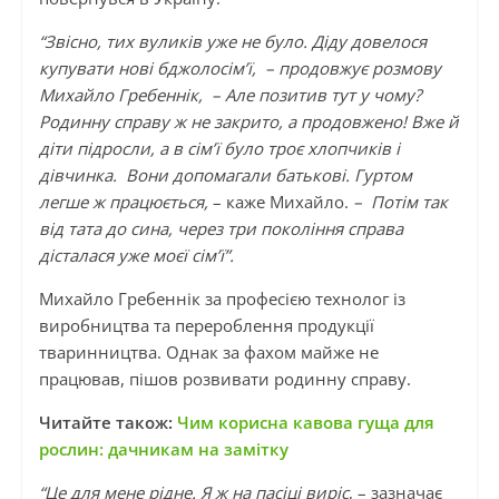
“Звісно, тих вуликів уже не було. Діду довелося
купувати нові бджолосім’ї, – продовжує розмову
Михайло Гребеннік, – Але позитив тут у чому?
Родинну справу ж не закрито, а продовжено! Вже й
діти підросли, а в сім’ї було троє хлопчиків і
дівчинка. Вони допомагали батькові. Гуртом
легше ж працюється,
– каже Михайло.
– Потім так
від тата до сина, через три покоління справа
дісталася уже моєї сім’ї”.
Михайло Гребеннік за професією технолог із
виробництва та перероблення продукції
тваринництва. Однак за фахом майже не
працював, пішов розвивати родинну справу.
Читайте також:
Чим корисна кавова гуща для
рослин: дачникам на замітку
“Це для мене рідне. Я ж на пасіці виріс
, – зазначає