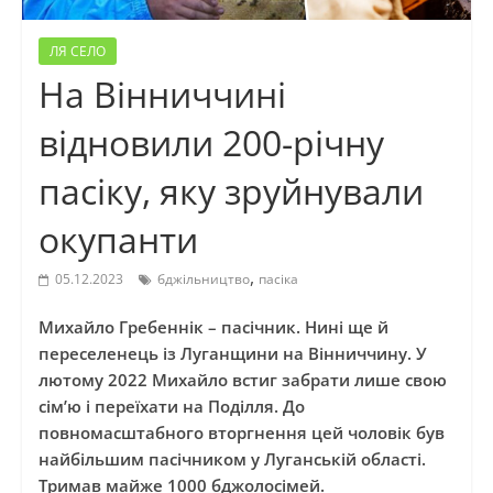
ЛЯ СЕЛО
На Вінниччині
відновили 200-річну
пасіку, яку зруйнували
окупанти
,
05.12.2023
бджільництво
пасіка
Михайло Гребеннік – пасічник. Нині ще й
переселенець із Луганщини на Вінниччину. У
лютому 2022 Михайло встиг забрати лише свою
сім’ю і переїхати на Поділля. До
повномасштабного вторгнення цей чоловік був
найбільшим пасічником у Луганській області.
Тримав майже 1000 бджолосімей.