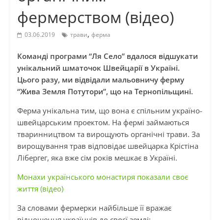
фермерством (відео)
,
03.06.2019
трави
ферма
Команді програми “Ля Село” вдалося відшукати
унікальний шматочок Швейцарії в Україні.
Цього разу, ми відвідали мальовничу ферму
“Жива Земля Потутори”, що на Тернопільщині.
Ферма унікальна тим, що вона є спільним україно-
швейцарським проектом. На фермі займаються
тваринництвом та вирощують органічні трави. За
вирощування трав відповідає швейцарка Крістіна
Лібергег
, яка вже сім років мешкає в Україні.
Монахи українського монастиря показали своє
життя (відео)
За словами фермерки найбільше її вражає
відношення українців до своєї землі: