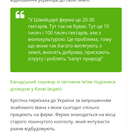
“У Швейцарії ферма це 20-30
гектарів. Тут так не буває. Тут це 10
тисяч і 100 тисяч гектарів, але з
монокультурою. Це проблема, тому
що вони так багато витягують з
землі, вносять добрива, прискають
отруту і роблять “капут природі”
Канадський сировар зі світовим ім’ям поділився
досвідом у Києві (відео)
Крістіна переїхала до України за запрошенням
знайомого Івана з яким сьогодні спільно
працюють на фермі. Ферма знаходиться на місці
старого покинутого колгоспу, який ентузіасти
разом відбудовують.