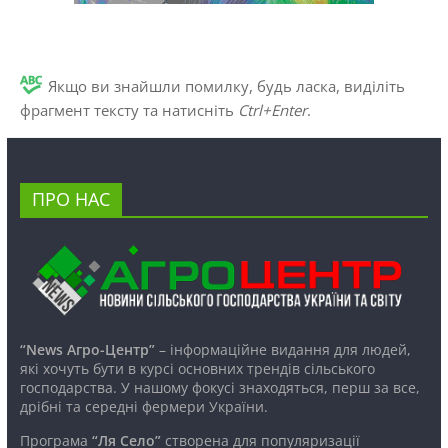
Якщо ви знайшли помилку, будь ласка, виділіть
фрагмент тексту та натисніть
Ctrl+Enter
.
ПРО НАС
“News Агро-Центр”
– інформаційне видання для людей,
які хочуть бути в курсі основних трендів сільського
господарства. У нашому фокусі знаходяться, перш за все,
дрібні та середні фермери України.
Програма
“Ля Село”
створена для популяризації