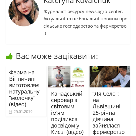
Kateryna Kovalchuk
Журналіст ресурсу news.agro-center.
Актуальні та не банальні новини про
сільське господарство та фермерство
:)
Вас може зацікавити:
Ферма на
Вінничині
виготовляє
натуральну
Канадський
“Ля Село”:
“молочку”
сировар зі
на
(відео)
світовим
Львівщині
ім’ям
25-річна
25.01.2019
поділився
дівчина
досвідом у
зайнялася
Києві (відео)
фермерство