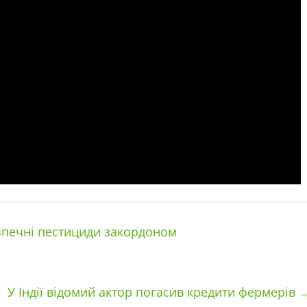
зпечні пестициди закордоном
У Індії відомий актор погасив кредити фермерів