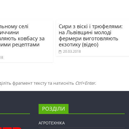
льному селі
Сири з віскі і трюфелями:
иччини
на Львівщині молоді
вляють ковбасу за
фермери виготовляють
ними рецептами
екзотику (відео)
20.03.2018
18
іліть фрагмент тексту та натисніть
Ctrl+Enter
.
РОЗДІЛИ
АГРОТЕХНІКА