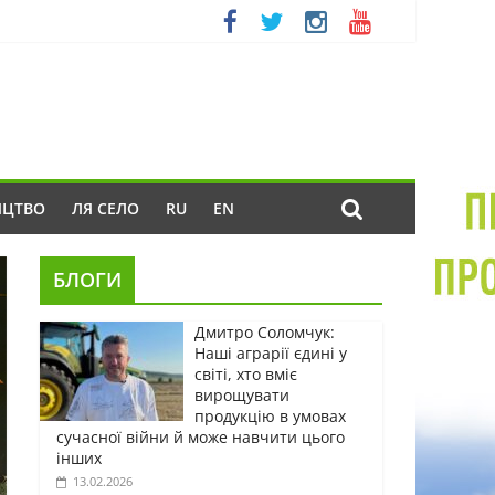
ИЦТВО
ЛЯ СЕЛО
RU
EN
БЛОГИ
Дмитро Соломчук:
Наші аграрії єдині у
світі, хто вміє
вирощувати
продукцію в умовах
сучасної війни й може навчити цього
інших
13.02.2026