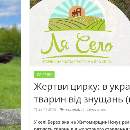
ЛЯ СЕЛО
Жертви цирку: в укра
тварин від знущань (
,
,
23.11.2018
ведмеді
Ля Село
цирк
У селі Березівка на Житомирщині існує ре
рятують тварин від жорстокого ставлення 