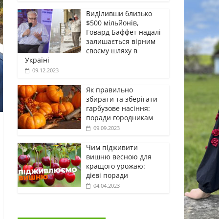
Виділивши близько
$500 мільйонів,
Говард Баффет надалі
залишається вірним
своєму шляху в
Україні
09.12.2023
Як правильно
збирати та зберігати
гарбузове насіння:
поради городникам
09.09.2023
Чим підживити
вишню весною для
кращого урожаю:
дієві поради
04.04.2023