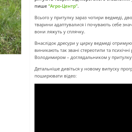
пише
“Агро-Центр”
.
Всього у притулку зараз чотири ведмеді, дво
тварини адаптувалися і почувають себе зна
вони ляжуть у сплячку.
Внаслідок дресури у цирку ведмеді отримуют
виникають так звані стереотипи та психічні 
Володимиром – доглядальником у притулку
Детальніше дивіться у новому випуску прог
поширювати відео: