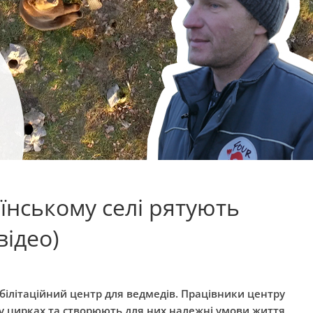
їнському селі рятують
відео)
абілітаційний центр для ведмедів. Працівники центру
у цирках та створюють для них належні умови життя,