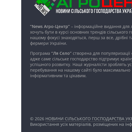
“News Агро-Центр”
– інформаційне видання для 
хочуть бути в курсі основних трендів сільського 
нашому фокусі знаходяться, перш за все, дрібні т
фермери України.
Програма
“Ля Село”
створена для популяризації
адже саме сільське господарство підтримує країн
успішного розвитку. Наші журналісти зроблять ус
перебування на нашому сайті було максимально
інформативним та цікавим.
© 2026
НОВИНИ СІЛЬСЬКОГО ГОСПОДАРСТВА УКР
Використання усіх матеріалів, розміщених на ін