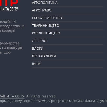
АГРОПОЛІТИКА
АГРОПРАВО
ЕКО-ФЕРМЕРСТВО
людей, які
ТВАРИННИЦТВО
господарства. У
а середні
РОСЛИННИЦТВО
ЛЯ СЕЛО
 фермерства,
у на шляху до
БЛОГИ
е, щоб
ФОТОГАЛЕРЕЯ
ІНШЕ
АЇНИ ТА СВІТУ
. All rights reserved.
формаційному порталі "News Агро-Центр" можливе тільки за ум