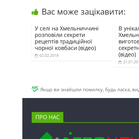
Вас може зацікавити:
У селі на Хмельниччині
В уніка
розповіли секрети
Хмельн
рецептів традиційної
вигото
чорної ковбаси (відео)
секрет
(відео)
02.02.2018
21.01.20
Якщо ви знайшли помилку, будь ласка, вид
ПРО НАС