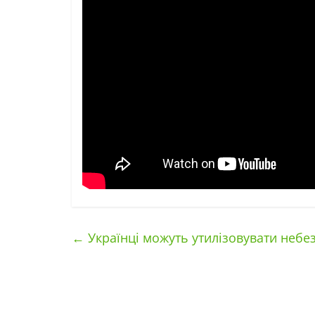
←
Українці можуть утилізовувати небе