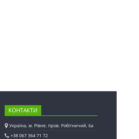
КОНТАКТИ
Україна, м. Рівне, пров. Робітничий, 6а
+38 067 364 71 72