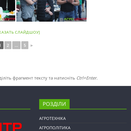
КАЗАТЬ СЛАЙДШОУ]
1
2
...
5
►
іліть фрагмент тексту та натисніть
Ctrl+Enter
.
РОЗДІЛИ
АГРОТЕХНІКА
АГРОПОЛІТИКА