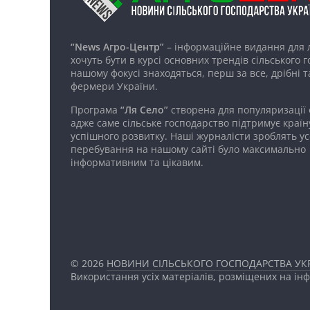
“News Агро-Центр”
– інформаційне видання для 
хочуть бути в курсі основних трендів сільського 
нашому фокусі знаходяться, перш за все, дрібні т
фермери України.
Програма
“Ля Село”
створена для популяризації
адже саме сільське господарство підтримує країн
успішного розвитку. Наші журналісти зроблять ус
перебування на нашому сайті було максимально
інформативним та цікавим.
© 2026
НОВИНИ СІЛЬСЬКОГО ГОСПОДАРСТВА УКР
Використання усіх матеріалів, розміщених на ін