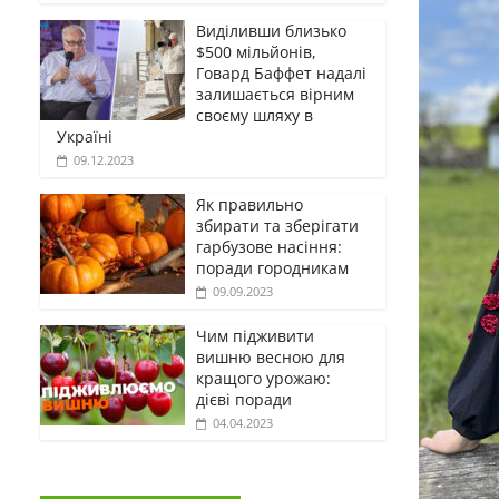
Виділивши близько
$500 мільйонів,
Говард Баффет надалі
залишається вірним
своєму шляху в
Україні
09.12.2023
Як правильно
збирати та зберігати
гарбузове насіння:
поради городникам
09.09.2023
Чим підживити
вишню весною для
кращого урожаю:
дієві поради
04.04.2023