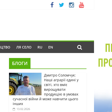
ИЦТВО
ЛЯ СЕЛО
RU
EN
БЛОГИ
Дмитро Соломчук:
Наші аграрії єдині у
світі, хто вміє
вирощувати
продукцію в умовах
сучасної війни й може навчити цього
інших
13.02.2026