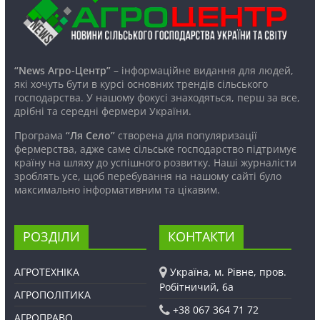
“News Агро-Центр”
– інформаційне видання для людей,
які хочуть бути в курсі основних трендів сільського
господарства. У нашому фокусі знаходяться, перш за все,
дрібні та середні фермери України.
Програма
“Ля Село”
створена для популяризації
фермерства, адже саме сільське господарство підтримує
країну на шляху до успішного розвитку. Наші журналісти
зроблять усе, щоб перебування на нашому сайті було
максимально інформативним та цікавим.
РОЗДІЛИ
КОНТАКТИ
АГРОТЕХНІКА
Україна, м. Рівне, пров.
Робітничий, 6а
АГРОПОЛІТИКА
+38 067 364 71 72
АГРОПРАВО