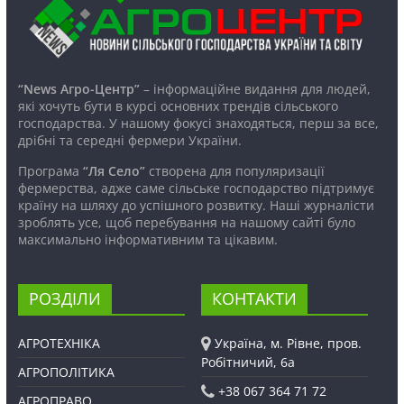
“News Агро-Центр”
– інформаційне видання для людей,
які хочуть бути в курсі основних трендів сільського
господарства. У нашому фокусі знаходяться, перш за все,
дрібні та середні фермери України.
Програма
“Ля Село”
створена для популяризації
фермерства, адже саме сільське господарство підтримує
країну на шляху до успішного розвитку. Наші журналісти
зроблять усе, щоб перебування на нашому сайті було
максимально інформативним та цікавим.
РОЗДІЛИ
КОНТАКТИ
АГРОТЕХНІКА
Україна, м. Рівне, пров.
Робітничий, 6а
АГРОПОЛІТИКА
+38 067 364 71 72
АГРОПРАВО