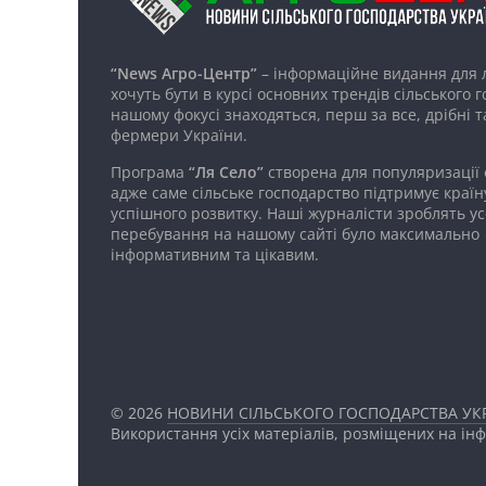
“News Агро-Центр”
– інформаційне видання для 
хочуть бути в курсі основних трендів сільського 
нашому фокусі знаходяться, перш за все, дрібні т
фермери України.
Програма
“Ля Село”
створена для популяризації
адже саме сільське господарство підтримує країн
успішного розвитку. Наші журналісти зроблять ус
перебування на нашому сайті було максимально
інформативним та цікавим.
© 2026
НОВИНИ СІЛЬСЬКОГО ГОСПОДАРСТВА УКР
Використання усіх матеріалів, розміщених на ін