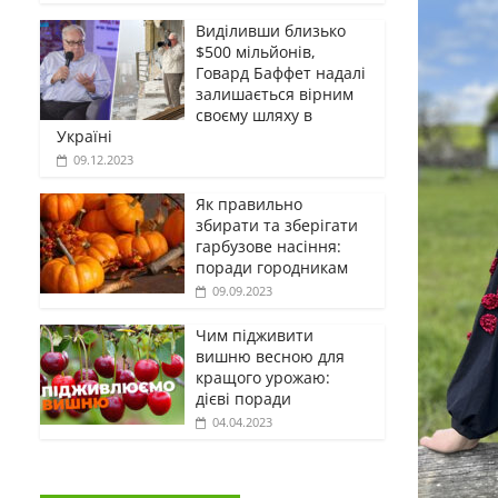
Виділивши близько
$500 мільйонів,
Говард Баффет надалі
залишається вірним
своєму шляху в
Україні
09.12.2023
Як правильно
збирати та зберігати
гарбузове насіння:
поради городникам
09.09.2023
Чим підживити
вишню весною для
кращого урожаю:
дієві поради
04.04.2023