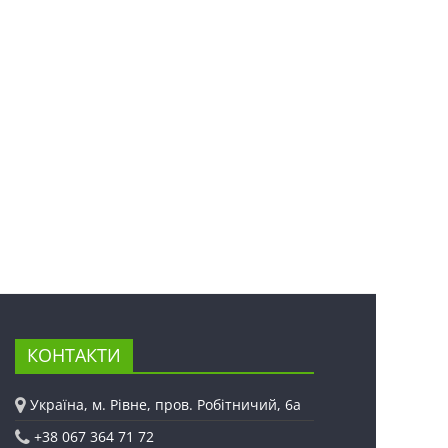
КОНТАКТИ
Україна, м. Рівне, пров. Робітничий, 6а
+38 067 364 71 72