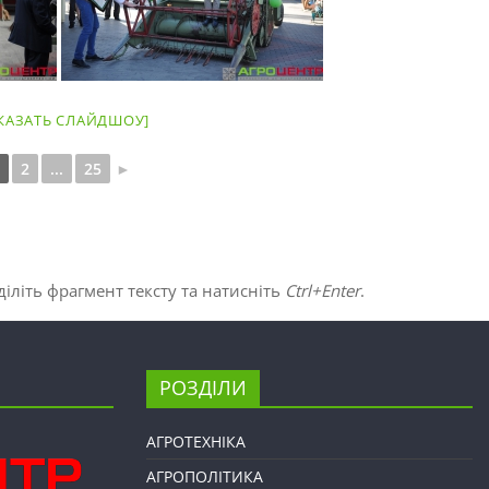
КАЗАТЬ СЛАЙДШОУ]
2
...
25
►
іліть фрагмент тексту та натисніть
Ctrl+Enter
.
РОЗДІЛИ
АГРОТЕХНІКА
АГРОПОЛІТИКА