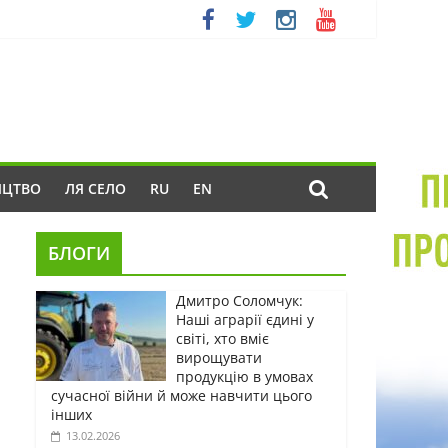
ИЦТВО
ЛЯ СЕЛО
RU
EN
БЛОГИ
Дмитро Соломчук:
Наші аграрії єдині у
світі, хто вміє
вирощувати
продукцію в умовах
сучасної війни й може навчити цього
інших
13.02.2026