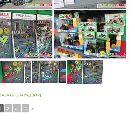
КАЗАТЬ СЛАЙДШОУ]
1
2
...
4
►