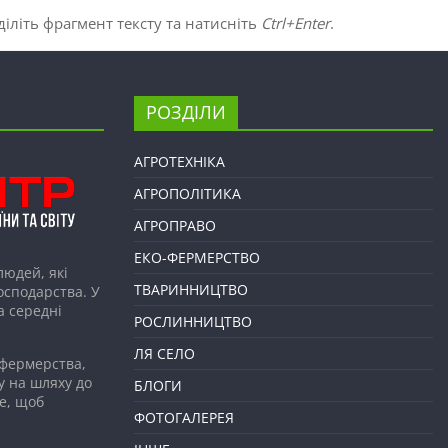
іліть фрагмент тексту та натисніть
Ctrl+Enter
.
РОЗДІЛИ
АГРОТЕХНІКА
АГРОПОЛІТИКА
АГРОПРАВО
ЕКО-ФЕРМЕРСТВО
людей, які
ТВАРИННИЦТВО
господарства. У
а середні
РОСЛИННИЦТВО
ЛЯ СЕЛО
 фермерства,
у на шляху до
БЛОГИ
е, щоб
ФОТОГАЛЕРЕЯ