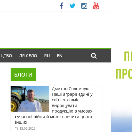
ИЦТВО
ЛЯ СЕЛО
RU
EN
БЛОГИ
Дмитро Соломчук:
Наші аграрії єдині у
світі, хто вміє
вирощувати
продукцію в умовах
сучасної війни й може навчити цього
інших
13.02.2026