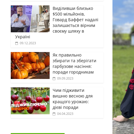
Виділивши близько
$500 мільйонів,
Говард Баффет надалі
залишається вірним
своєму шляху в
Україні
09.12.2023
Як правильно
збирати та зберігати
гарбузове насіння:
поради городникам
09.09.2023
Чим підживити
вишню весною для
кращого урожаю:
дієві поради
04.04.2023