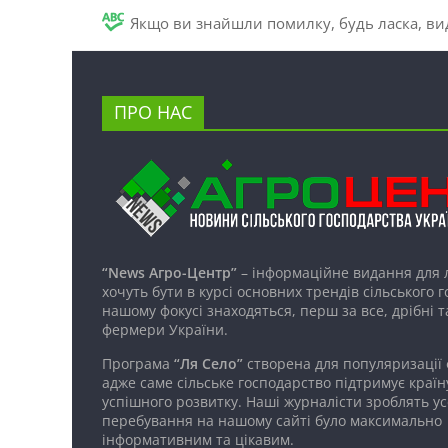
Якщо ви знайшли помилку, будь ласка, вид
ПРО НАС
“News Агро-Центр”
– інформаційне видання для 
хочуть бути в курсі основних трендів сільського 
нашому фокусі знаходяться, перш за все, дрібні т
фермери України.
Програма
“Ля Село”
створена для популяризації
адже саме сільське господарство підтримує країн
успішного розвитку. Наші журналісти зроблять ус
перебування на нашому сайті було максимально
інформативним та цікавим.