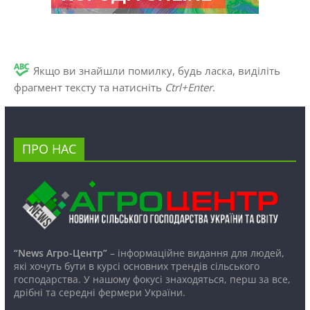
Якщо ви знайшли помилку, будь ласка, виділіть
фрагмент тексту та натисніть
Ctrl+Enter
.
ПРО НАС
“News Агро-Центр”
– інформаційне видання для людей,
які хочуть бути в курсі основних трендів сільського
господарства. У нашому фокусі знаходяться, перш за все,
дрібні та середні фермери України.