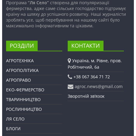
Програма
“Ля Село”
створена для популяризації
фермерства, адже саме сільське господарство підтримує
країну на шляху до успішного розвитку. Наші журналісти
зроблять усе, щоб перебування на нашому сайті було
максимально інформативним та цікавим.
РОЗДІЛИ
КОНТАКТИ
АГРОТЕХНІКА
Україна, м. Рівне, пров.
Робітничий, 6а
АГРОПОЛІТИКА
+38 067 364 71 72
АГРОПРАВО
agroc.news@gmail.com
ЕКО-ФЕРМЕРСТВО
Зворотній зв’язок
ТВАРИННИЦТВО
РОСЛИННИЦТВО
ЛЯ СЕЛО
БЛОГИ