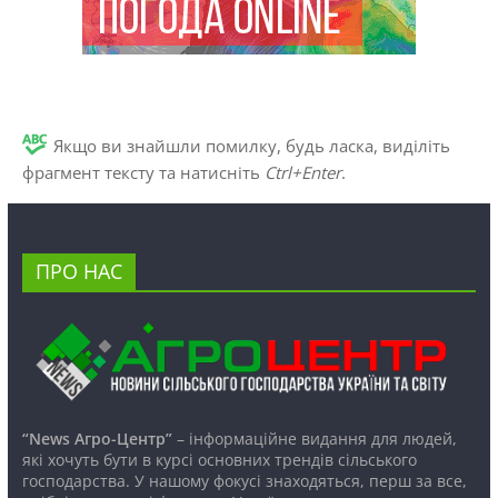
Якщо ви знайшли помилку, будь ласка, виділіть
фрагмент тексту та натисніть
Ctrl+Enter
.
ПРО НАС
“News Агро-Центр”
– інформаційне видання для людей,
які хочуть бути в курсі основних трендів сільського
господарства. У нашому фокусі знаходяться, перш за все,