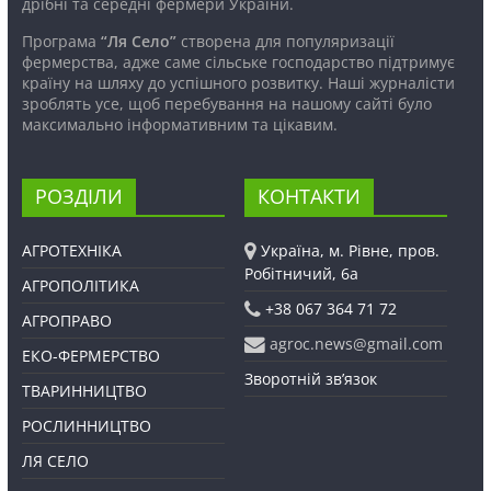
дрібні та середні фермери України.
Програма
“Ля Село”
створена для популяризації
фермерства, адже саме сільське господарство підтримує
країну на шляху до успішного розвитку. Наші журналісти
зроблять усе, щоб перебування на нашому сайті було
максимально інформативним та цікавим.
РОЗДІЛИ
КОНТАКТИ
АГРОТЕХНІКА
Україна, м. Рівне, пров.
Робітничий, 6а
АГРОПОЛІТИКА
+38 067 364 71 72
АГРОПРАВО
agroc.news@gmail.com
ЕКО-ФЕРМЕРСТВО
Зворотній зв’язок
ТВАРИННИЦТВО
РОСЛИННИЦТВО
ЛЯ СЕЛО