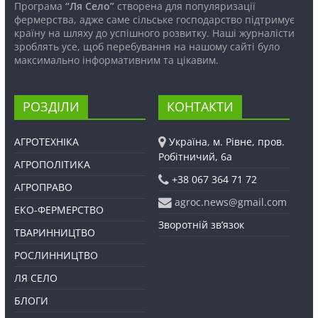
Програма
“Ля Село”
створена для популяризації
фермерства, адже саме сільське господарство підтримує
країну на шляху до успішного розвитку. Наші журналісти
зроблять усе, щоб перебування на нашому сайті було
максимально інформативним та цікавим.
РОЗДІЛИ
КОНТАКТИ
АГРОТЕХНІКА
Україна, м. Рівне, пров.
Робітничий, 6а
АГРОПОЛІТИКА
+38 067 364 71 72
АГРОПРАВО
agroc.news@gmail.com
ЕКО-ФЕРМЕРСТВО
Зворотній зв’язок
ТВАРИННИЦТВО
РОСЛИННИЦТВО
ЛЯ СЕЛО
БЛОГИ