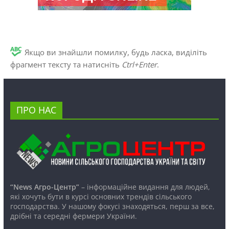
Якщо ви знайшли помилку, будь ласка, виділіть
фрагмент тексту та натисніть
Ctrl+Enter
.
ПРО НАС
“News Агро-Центр”
– інформаційне видання для людей,
які хочуть бути в курсі основних трендів сільського
господарства. У нашому фокусі знаходяться, перш за все,
дрібні та середні фермери України.