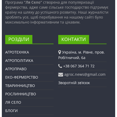
Програма
“Ля Село”
створена для популяризації
фермерства, адже саме сільське господарство підтримує
країну на шляху до успішного розвитку. Наші журналісти
зроблять усе, щоб перебування на нашому сайті було
максимально інформативним та цікавим.
РОЗДІЛИ
КОНТАКТИ
АГРОТЕХНІКА
Україна, м. Рівне, пров.
Робітничий, 6а
АГРОПОЛІТИКА
+38 067 364 71 72
АГРОПРАВО
agroc.news@gmail.com
ЕКО-ФЕРМЕРСТВО
Зворотній зв’язок
ТВАРИННИЦТВО
РОСЛИННИЦТВО
ЛЯ СЕЛО
БЛОГИ