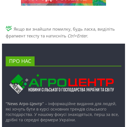
Якщо ви знайшли помилку, будь ласка, виділіть
фрагмент тексту та натисніть
Ctrl+Enter
.
ПРО НАС
“News Агро-Центр”
– інформаційне видання для людей,
які хочуть бути в курсі основних трендів сільського
господарства. У нашому фокусі знаходяться, перш за все,
дрібні та середні фермери України.