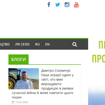
ИЦТВО
ЛЯ СЕЛО
RU
EN
БЛОГИ
Дмитро Соломчук:
Наші аграрії єдині у
світі, хто вміє
вирощувати
продукцію в умовах
сучасної війни й може навчити цього
інших
13.02.2026