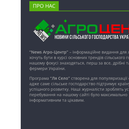
ПРО НАС
“News Агро-Центр”
– інформаційне видання для 
хочуть бути в курсі основних трендів сільського 
нашому фокусі знаходяться, перш за все, дрібні т
фермери України.
Програма
“Ля Село”
створена для популяризації
адже саме сільське господарство підтримує країн
успішного розвитку. Наші журналісти зроблять ус
перебування на нашому сайті було максимально
інформативним та цікавим.