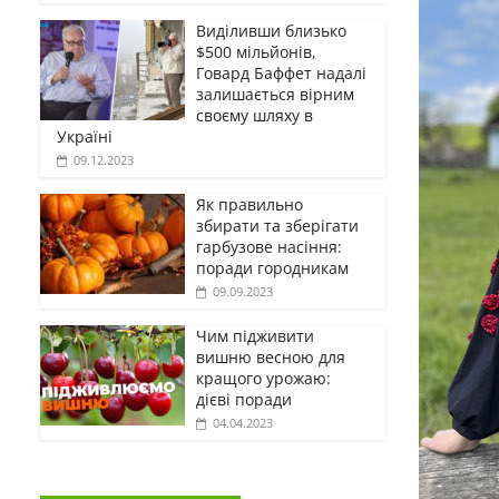
Виділивши близько
$500 мільйонів,
Говард Баффет надалі
залишається вірним
своєму шляху в
Україні
09.12.2023
Як правильно
збирати та зберігати
гарбузове насіння:
поради городникам
09.09.2023
Чим підживити
вишню весною для
кращого урожаю:
дієві поради
04.04.2023