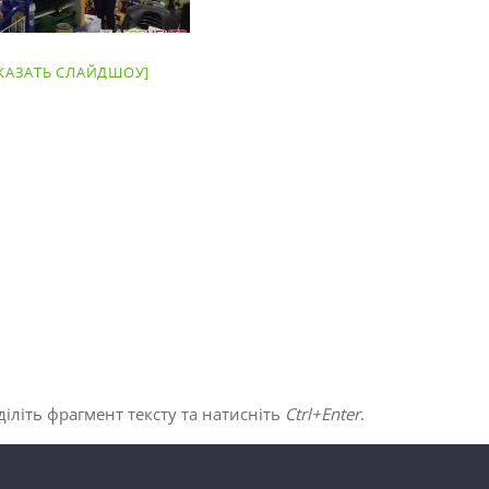
КАЗАТЬ СЛАЙДШОУ]
іліть фрагмент тексту та натисніть
Ctrl+Enter
.