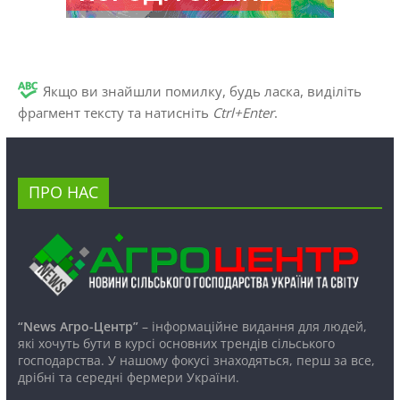
Якщо ви знайшли помилку, будь ласка, виділіть
фрагмент тексту та натисніть
Ctrl+Enter
.
ПРО НАС
“News Агро-Центр”
– інформаційне видання для людей,
які хочуть бути в курсі основних трендів сільського
господарства. У нашому фокусі знаходяться, перш за все,
дрібні та середні фермери України.