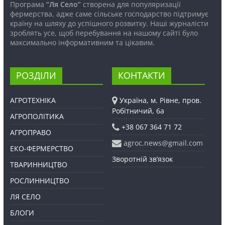
Програма
“Ля Село”
створена для популяризації
фермерства, адже саме сільське господарство підтримує
країну на шляху до успішного розвитку. Наші журналісти
зроблять усе, щоб перебування на нашому сайті було
максимально інформативним та цікавим.
РОЗДІЛИ
КОНТАКТИ
АГРОТЕХНІКА
Україна, м. Рівне, пров.
Робітничий, 6а
АГРОПОЛІТИКА
+38 067 364 71 72
АГРОПРАВО
agroc.news@gmail.com
ЕКО-ФЕРМЕРСТВО
Зворотній зв’язок
ТВАРИННИЦТВО
РОСЛИННИЦТВО
ЛЯ СЕЛО
БЛОГИ