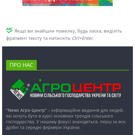
Якщо ви знайшли помилку, будь ласка, виділіть
фрагмент тексту та натисніть
Ctrl+Enter
.
ПРО НАС
“News Агро-Центр”
– інформаційне видання для людей,
які хочуть бути в курсі основних трендів сільського
господарства. У нашому фокусі знаходяться, перш за все,
дрібні та середні фермери України.