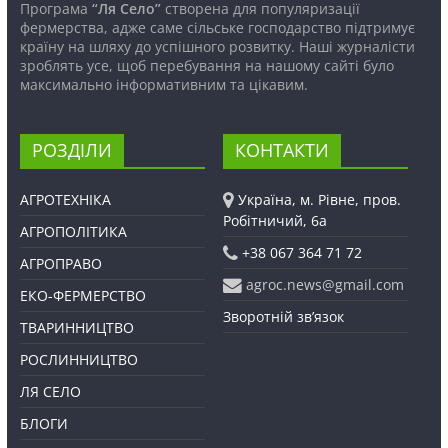
Програма
“Ля Село”
створена для популяризації
фермерства, адже саме сільське господарство підтримує
країну на шляху до успішного розвитку. Наші журналісти
зроблять усе, щоб перебування на нашому сайті було
максимально інформативним та цікавим.
РОЗДІЛИ
КОНТАКТИ
АГРОТЕХНІКА
Україна, м. Рівне, пров.
Робітничий, 6а
АГРОПОЛІТИКА
+38 067 364 71 72
АГРОПРАВО
agroc.news@gmail.com
ЕКО-ФЕРМЕРСТВО
Зворотній зв’язок
ТВАРИННИЦТВО
РОСЛИННИЦТВО
ЛЯ СЕЛО
БЛОГИ